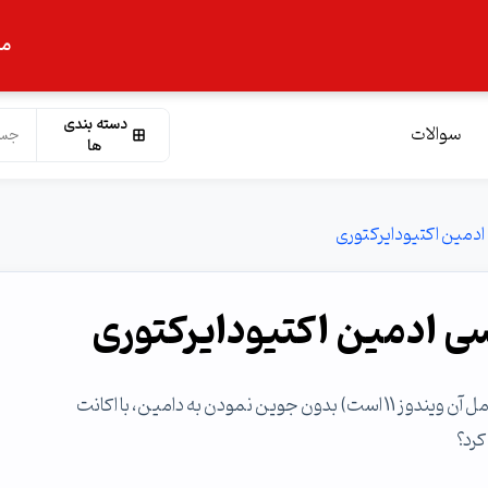
ما
دسته بندی
سوالات
ها
ادمین اکتیودایرکتوری
سی ادمین اکتیودایرکتوری
با درود چگونه می توان سیستم مدیر شبکه را (که سیستم عامل آن ویندوز 11 است) بدون جوین نمودن به دامین، با اکانت