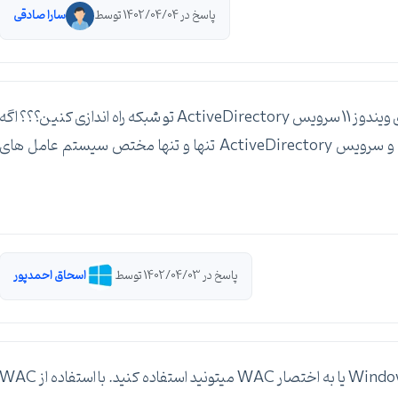
پاسخ در 1402/04/04 توسط
سارا صادقی
سوالتون خیلی گنگه، متوجه نشدم. یعنی میخواین روی ویندوز 11 سرویس ActiveDirectory تو شبکه راه اندازی کنین؟؟؟ اگه
همچین چیزی مدنظرتون هست که کلا نشد هست و سرویس ActiveDirectory تنها و تنها مختص سیستم عامل های
پاسخ در 1402/04/03 توسط
اسحاق احمدپور
سلام ، از ابزار فوق العاده کاربردی Windows Admin Center یا به اختصار WAC میتونید استفاده کنید. با استفاده از C