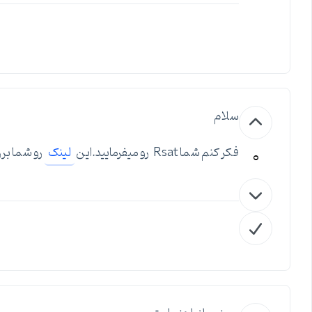
سلام
0
فکر کنم شما Rsat رو میفرمایید.این
لینک
رو شما برر