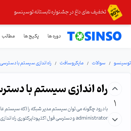
تخفیف های داغ در جشنواره تابستانه توسینسو
دوره ها
پکیج ها
مطالب
توسینسو
سوالات
مایکروسافت
راه اندازی سیستم با دسترسی 
راه اندازی سیستم با دستر
1
administrator و دسترسی فول اکتیودایرکتوری راه اندازی کرد؟