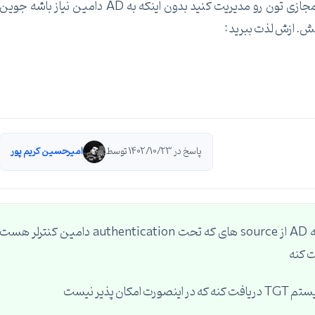
میتونید بصورت تحت وب همه سرور های فیزیکی و مجازی تون رو مدیریت کنید بدون اینکه به AD دامین نیاز باشه جوین
پاسخ در 1402/10/23 توسط
امیرحسین کریم پور
فکر میکنم ;منظورتون اینه که یه کلاینت بدون join به AD از source های که تحت authentication دامین کنترلر هست