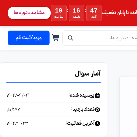
:
:
19
16
46
نده تا پایان تخفیف
مشاهده دوره ها
ثانیه
دقیقه
ساعت
ورود/ثبت نام
آمار سوال
پرسیده شده:
1402/04/03
تعداد بازدید:
577 بار
آخرین فعالیت:
1402/10/23