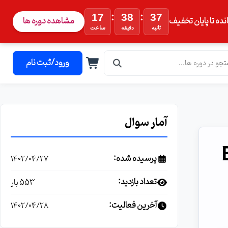
:
:
17
38
35
نده تا پایان تخفیف
مشاهده دوره ها
ثانیه
دقیقه
ساعت
ورود/ثبت نام
آمار سوال
پرسیده شده:
1402/04/27
تعداد بازدید:
553 بار
آخرین فعالیت:
1402/04/28