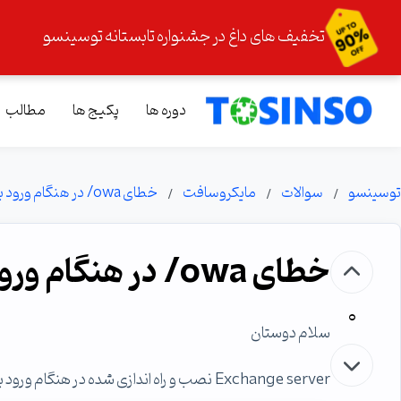
تخفیف های داغ در جشنواره تابستانه توسینسو
دوره ها
پکیج ها
مطالب
توسینسو
سوالات
مایکروسافت
خطای owa/ در هنگام ورود به کنسول Exchange server
خطای owa/ در هنگام ورود به کنسول Exchange server
0
سلام دوستان
Exchange server نصب و راه اندازی شده در هنگام ورود به کنسول پس از لاگین کرم با صفحه زیر مواجه میشم: