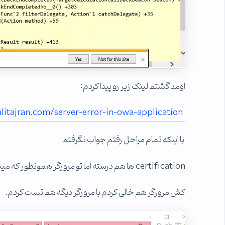
اومد گشتم لینک زیر رو پیدا کردم:
itajran.com/server-error-in-owa-application/
با اینکه تمام مراحل رفتم جواب نگرفتم
certification ها هم درسته اما تو مرورگر همونطور که میبینید باز Error میده.ممنون میشم راهنمایی کنید.
کش مرورگر هم خالی کردم با مرورگر دیگه هم تست کردم.