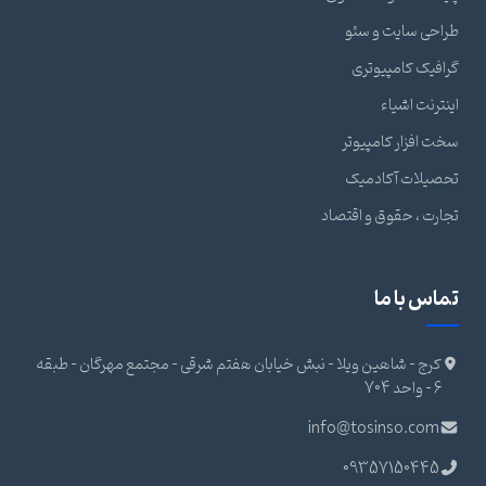
طراحی سایت و سئو
گرافیک کامپیوتری
اینترنت اشیاء
سخت افزار کامپیوتر
تحصیلات آکادمیک
تجارت ، حقوق و اقتصاد
تماس با ما
کرج - شاهین ویلا - نبش خیابان هفتم شرقی - مجتمع مهرگان - طبقه
6 - واحد 704
info@tosinso.com
09357150445