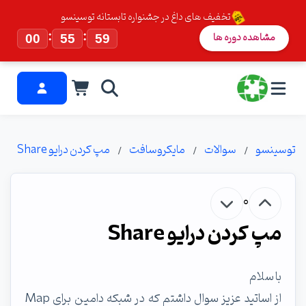
تخفیف های داغ در جشنواره تابستانه توسینسو
:
:
مشاهده دوره ها
00
55
59
توسینسو
سوالات
مایکروسافت
مپ کردن درایو Share
0
مپ کردن درایو Share
با سلام
از اساتید عزیز سوال داشتم که در شبکه دامین برای Map