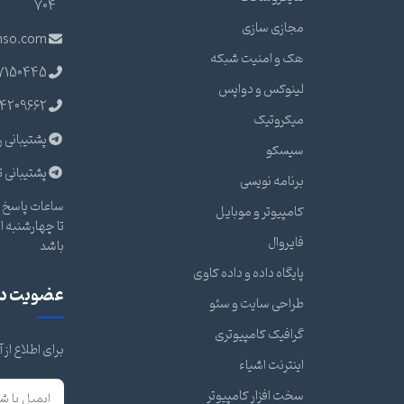
704
مجازی سازی
nso.com
هک و امنیت شبکه
7150445
لینوکس و دواپس
4209662
میکروتیک
پشتیبانی ر
سیسکو
پشتیبانی ت
برنامه نویسی
ساعات پاسخ گ
کامپیوتر و موبایل
فایروال
باشد
پایگاه داده و داده کاوی
عضویت در 
طراحی سایت و سئو
گرافیک کامپیوتری
برای اطلاع از
اینترنت اشیاء
سخت افزار کامپیوتر