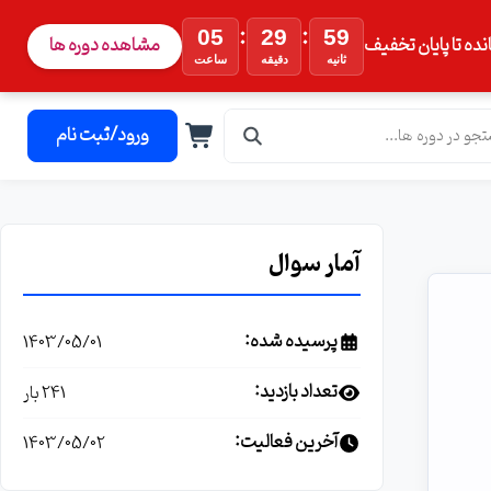
:
:
05
29
58
نده تا پایان تخفیف
مشاهده دوره ها
ثانیه
دقیقه
ساعت
ورود/ثبت نام
آمار سوال
پرسیده شده:
1403/05/01
تعداد بازدید:
241 بار
آخرین فعالیت:
1403/05/02