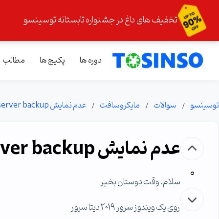
تخفیف های داغ در جشنواره تابستانه توسینسو
دوره ها
پکیج ها
مطالب
توسینسو
سوالات
مایکروسافت
عدم نمایش windows server backup
عدم نمایش windows server backup
0
سلام. وقت دوستان بخیر
روی یک ویندوز سرور 2019 دیتا سرور