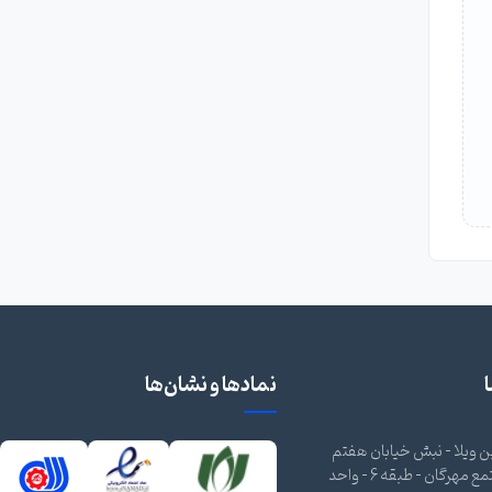
نمادها و نشان‌ها
 ویلا - نبش خیابان هفتم
شرقی - مجتمع مهرگان - طبقه 6 - واحد