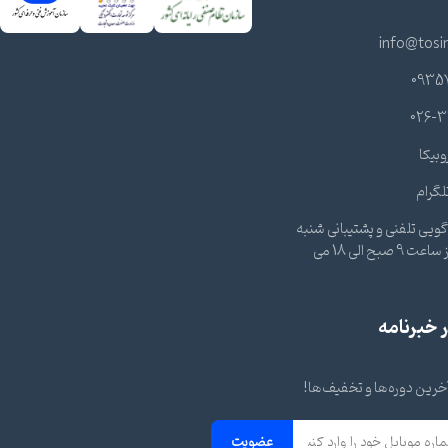
info@tosi
0935
026-3
وبیکا
لگرام
ویی تلفنی و پشتیبانی شنبه
تا چهارشنبه از ساعت 9 صبح الی 18 می
خبرنامه
 آخرین دوره‌ها و تخفیف‌ها!
عضویت