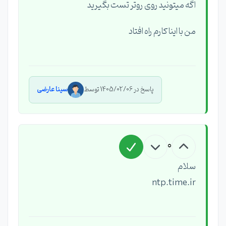
اگه میتونید روی روتر تست بگیرید
من با اینا کارم راه افتاد
پاسخ در 1405/02/06 توسط
سینا عارضی
0
سلام
ntp.time.ir