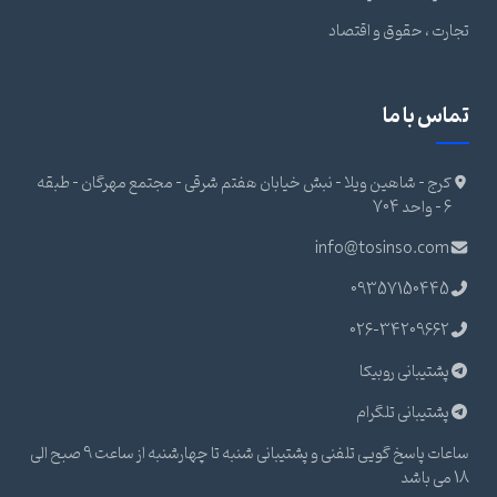
تجارت ، حقوق و اقتصاد
تماس با ما
کرج - شاهین ویلا - نبش خیابان هفتم شرقی - مجتمع مهرگان - طبقه
6 - واحد 704
info@tosinso.com
09357150445
026-34209662
پشتیبانی روبیکا
پشتیبانی تلگرام
ساعات پاسخ گویی تلفنی و پشتیبانی شنبه تا چهارشنبه از ساعت 9 صبح الی
18 می باشد