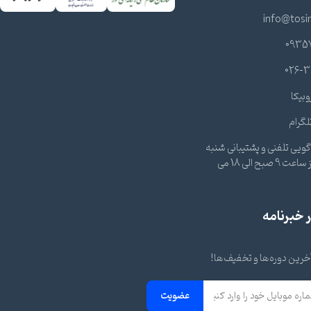
info@tosi
0935
026-3
وبیکا
لگرام
ویی تلفنی و پشتیبانی شنبه
تا چهارشنبه از ساعت 9 صبح الی 18 می
خبرنامه
 آخرین دوره‌ها و تخفیف‌ها!
عضویت