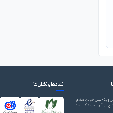
نمادها و نشان‌ها
 ویلا - نبش خیابان هفتم
شرقی - مجتمع مهرگان - طبقه 6 - واحد