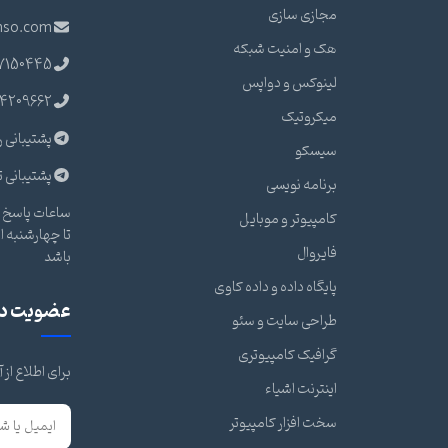
مجازی سازی
nso.com
هک و امنیت شبکه
7150445
لینوکس و دواپس
4209662
میکروتیک
پشتیبانی ر
سیسکو
پشتیبانی ت
برنامه نویسی
ساعات پاسخ گ
کامپیوتر و موبایل
فایروال
باشد
پایگاه داده و داده کاوی
عضویت در 
طراحی سایت و سئو
گرافیک کامپیوتری
برای اطلاع از
اینترنت اشیاء
سخت افزار کامپیوتر