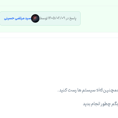
پاسخ در 1405/02/09 توسط
سید مرتضی حسینی
ا رست کنید .
 بگم چطور انجام بدید