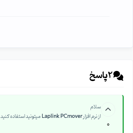
2
پاسخ
سلام
از نرم افزار
Laplink PCmover
میتونید استفاده کنید.
0