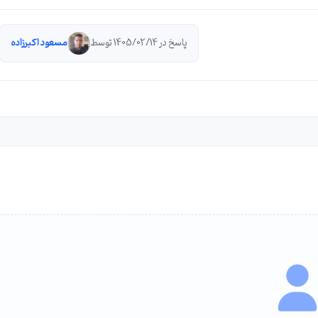
پاسخ در 1405/02/14 توسط
مسعود اکبرزاده