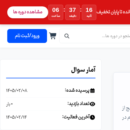
:
:
06
37
15
نده تا پایان تخفیف
مشاهده دوره ها
ثانیه
دقیقه
ساعت
ورود/ثبت نام
آمار سوال
پرسیده شده:
1405/02/08
تعداد بازدید:
0 بار
 از
 در
آخرین فعالیت:
1405/02/14