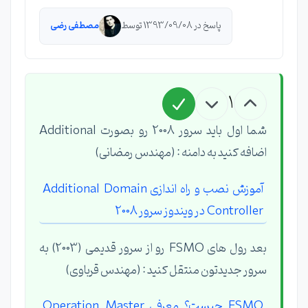
پاسخ در 1393/09/08 توسط
مصطفی رضی
1
شما اول باید سرور 2008 رو بصورت Additional
اضافه کنید به دامنه : (مهندس رمضانی)
آموزش نصب و راه اندازی Additional Domain
Controller در ویندوز سرور 2008
بعد رول های FSMO رو از سرور قدیمی (2003) به
سرور جدیدتون منتقل کنید : (مهندس قرباوی)
FSMO چیست؟ معرفی Operation Master