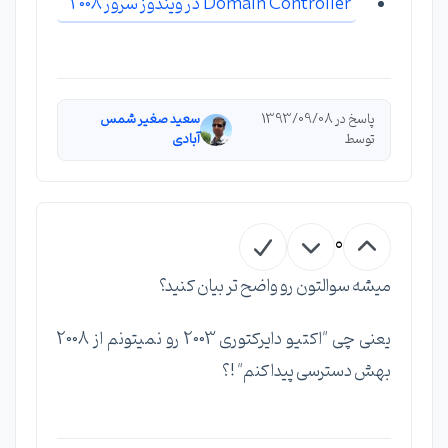
Domain Controller در ویندوز سرور 2008
پاسخ در 1393/09/08
سعید صغیر شمس
توسط
آبادی
0
میشه سوالتون رو واضح تر بیان کنید؟
یعنی چی "اکتیو دایرکتوری 2003 رو نمیتونم از 2008
بهش دسترسی پیدا کنم" !؟