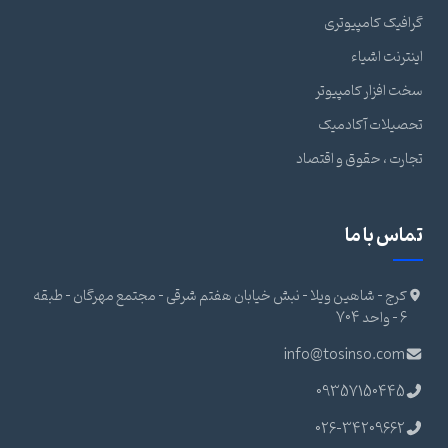
گرافیک کامپیوتری
اینترنت اشیاء
سخت افزار کامپیوتر
تحصیلات آکادمیک
تجارت ، حقوق و اقتصاد
تماس با ما
کرج - شاهین ویلا - نبش خیابان هفتم شرقی - مجتمع مهرگان - طبقه
6 - واحد 704
info@tosinso.com
09357150445
026-34209662