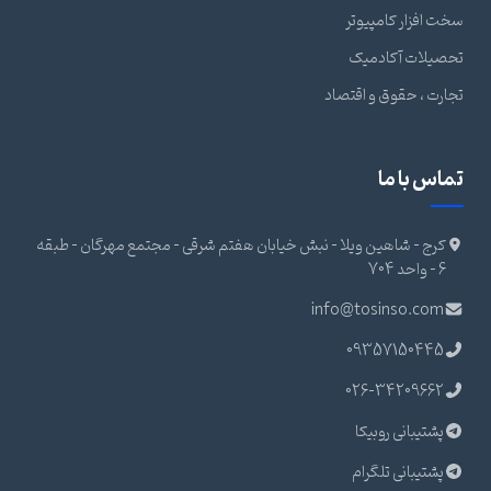
سخت افزار کامپیوتر
تحصیلات آکادمیک
تجارت ، حقوق و اقتصاد
تماس با ما
کرج - شاهین ویلا - نبش خیابان هفتم شرقی - مجتمع مهرگان - طبقه
6 - واحد 704
info@tosinso.com
09357150445
026-34209662
پشتیبانی روبیکا
پشتیبانی تلگرام