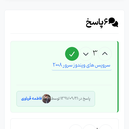
6
پاسخ
3
سرویس های ویندوز سرور 2008
پاسخ در 1391/09/21 توسط
فاطمه قرباوی