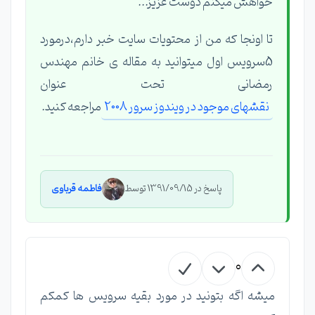
خواهش میکنم دوست عزیز...
تا اونجا که من از محتویات سایت خبر دارم،درمورد
5سرویس اول میتوانید به مقاله ی خانم مهندس
رمضانی تحت عنوان
نقشهای موجود در ویندوز سرور 2008
مراجعه کنید.
پاسخ در 1391/09/15 توسط
فاطمه قرباوی
0
میشه اگه بتونید در مورد بقیه سرویس ها کمکم