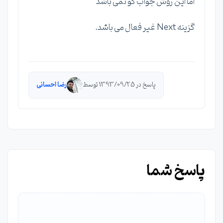
اما این روش جواب گو نمی باشد
گزینه Next غیر فعال می باشد.
پاسخ در 1393/09/25 توسط
رضا احسانی
پاسخ شما