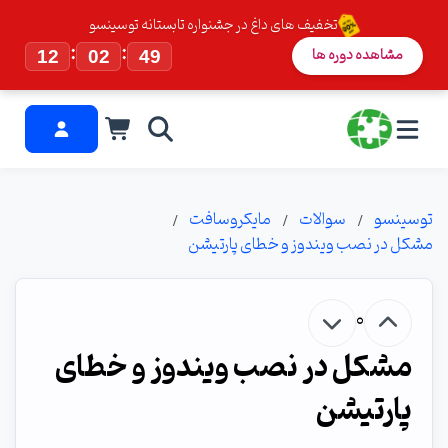
تخفیف های داغ در جشنواره تابستانه توسینسو
:
:
مشاهده دوره ها
12
02
48
توسینسو
سوالات
مایکروسافت
مشکل در نصب ویندوز و خطای پارتیشن
0
مشکل در نصب ویندوز و خطای
پارتیشن