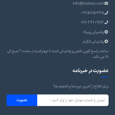
info@tosinso.com
09357150445
026-34209662
پشتیبانی روبیکا
پشتیبانی تلگرام
ساعات پاسخ گویی تلفنی و پشتیبانی شنبه تا چهارشنبه از ساعت 9 صبح الی
18 می باشد
عضویت در خبرنامه
برای اطلاع از آخرین دوره‌ها و تخفیف‌ها!
عضویت