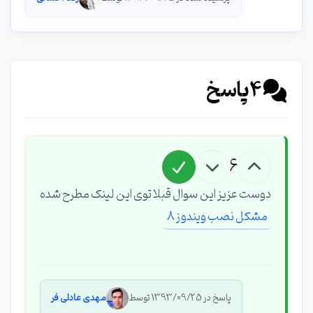
4
پاسخ
6
دوست عزیز این سوال قبلا توی این لینک مطرح شده
مشکل نصب ویندوز 8
پاسخ در 1393/09/25 توسط
مهدی عادلی فر