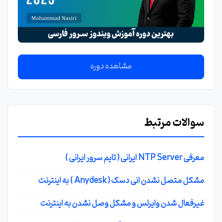
مشاهده دوره
سوالات مرتبط
معرفی NTP Server ایرانی ( تایم سرور ایرانی )
مشکل متصل نشدن انی دسک ( Anydesk ) به اینترنت
غیرفعال شدن وایرلس و مشکل وصل نشدن به اینترنت