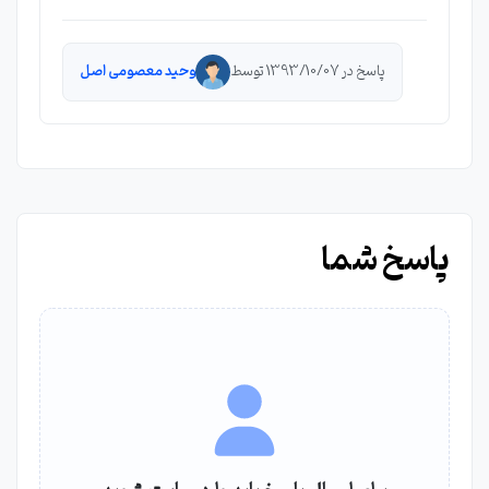
پاسخ در 1393/10/07 توسط
وحید معصومی اصل
پاسخ شما