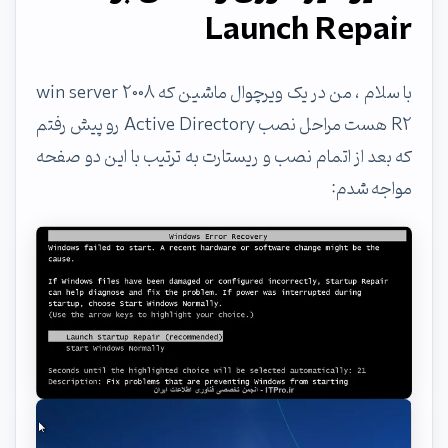
Launch Repair
با سلام ، من در یک ویرچوال ماشین که win server 2008
R2 هست مراحل نصب Active Directory رو پیش رفتم
که بعد از اتمام نصب و ریستارت به ترتیب با این دو صفحه
مواجه شدم: