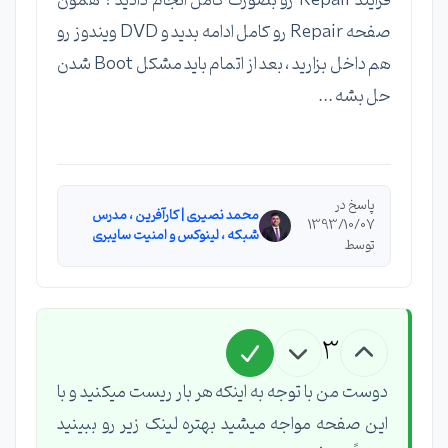
فرآیند Repair رو بصورت کامل انجام دادید ؟ همون
صفحه Repair رو کامل ادامه بدید و DVD ویندوز رو
هم داخل بزارید ، بعد از اتمام باید مشکل Boot شدن
حل بشه ...
پاسخ در
محمد نصیری | کارآفرین ، مدرس
1393/10/07
شبکه ، لینوکس و امنیت سایبری
توسط
3
دوست من با توجه به اینکه هر بار ریست میکنید و با
این صفحه مواجه میشید بهتره لینک زیر رو ببینید