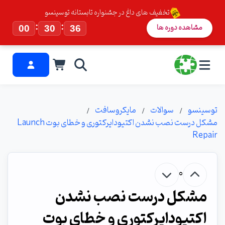
تخفیف های داغ در جشنواره تابستانه توسینسو
:
:
مشاهده دوره ها
00
30
36
توسینسو
سوالات
مایکروسافت
مشکل درست نصب نشدن اکتیودایرکتوری و خطای بوت Launch
Repair
0
مشکل درست نصب نشدن
اکتیودایرکتوری و خطای بوت