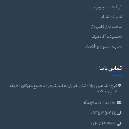
گرافیک کامپیوتری
اینترنت اشیاء
سخت افزار کامپیوتر
تحصیلات آکادمیک
تجارت ، حقوق و اقتصاد
تماس با ما
کرج - شاهین ویلا - نبش خیابان هفتم شرقی - مجتمع مهرگان - طبقه
6 - واحد 704
info@tosinso.com
09357150445
026-34209662