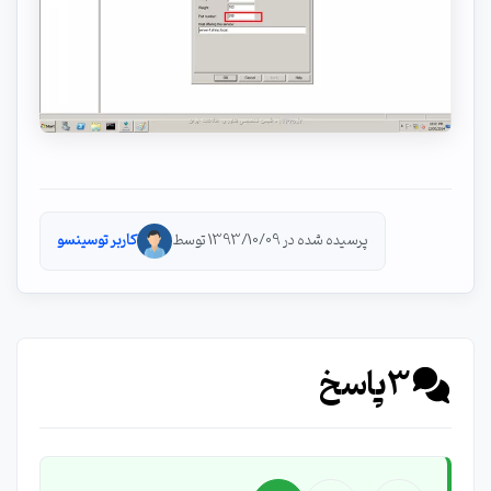
پرسیده شده در 1393/10/09 توسط
کاربر توسینسو
3
پاسخ