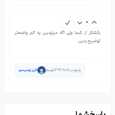
0
باتشکر از شما ولی اگه میتونین یه کم واضحتر
توضیح بدین.
پاسخ در 1393/10/10 توسط
کاربر توسینسو
پاسخ شما