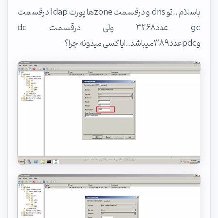
باسلام ..تو dns و درقسمت zoneها پورت ldap درقسمت
gc عدد3268 ولی درقسمت dc
وpdcعدد389میباشد..ایاکسی میدونه چرا؟