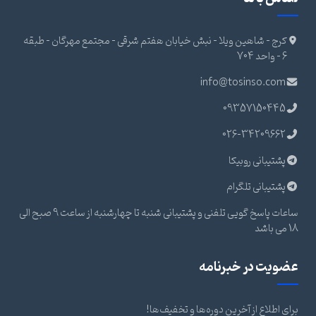
کرج - شاهین ویلا - نبش خیابان هفتم شرقی - مجتمع مهرگان - طبقه
6 - واحد 704
info@tosinso.com
09357150445
026-34209662
پشتیبانی روبیکا
پشتیبانی تلگرام
ساعات پاسخ گویی تلفنی و پشتیبانی شنبه تا چهارشنبه از ساعت 9 صبح الی
18 می باشد
عضویت در خبرنامه
برای اطلاع از آخرین دوره‌ها و تخفیف‌ها!