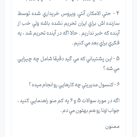
4 – حتي الامكان آنتي ويروس خريداري شده توسط
سازنده اش براي ايران تحريم نشده باشه ولي خب از
آينده كه خبر نداريم . حالا اگه در آينده تحريم شد ، يه
فكري براي بعد مي كنيم .
5 – اين پشتيباني كه مي گيد دقيقا شامل چه چيزايي
مي شه ؟
6 – كنسول مديريتي چه كارهايي رو انجام ميده ؟
اگه در مورد سوالات 5 و 6 يه كم منو راهنمايي كنيد ،
جواب اونا رو هم بهتون مي دم .
ممنون