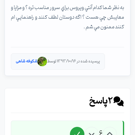
به نظر شما كدام آنتي ويروس براي سرور مناسب تره ؟ و مزايا و
معايبش چي هست ؟ اگه دوستان لطف كنند و راهنمايي ام
كنند ممنون مي شم .
پرسیده شده در 1393/10/16 توسط
شكوفه شاهی
2
پاسخ
6