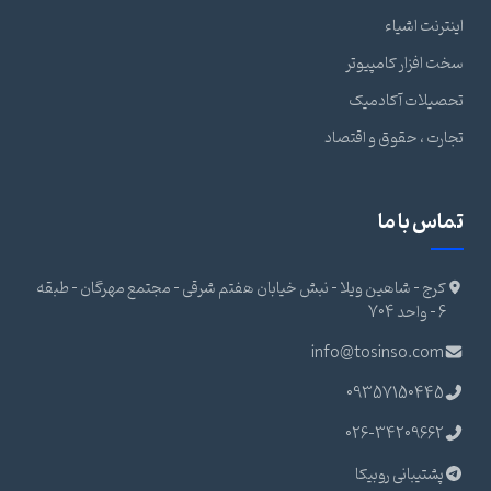
اینترنت اشیاء
سخت افزار کامپیوتر
تحصیلات آکادمیک
تجارت ، حقوق و اقتصاد
تماس با ما
کرج - شاهین ویلا - نبش خیابان هفتم شرقی - مجتمع مهرگان - طبقه
6 - واحد 704
info@tosinso.com
09357150445
026-34209662
پشتیبانی روبیکا