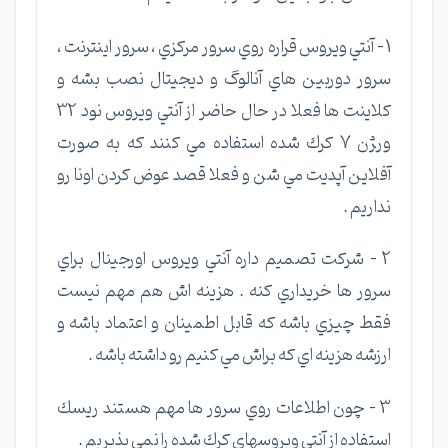
1 – آنتي ويروس قراره روي سرور مركزي ، سرور اينترنت ،
سرور دوربين هاي آنالوگ و ديجيتال نصب بشه و
كلاينت ها فعلا در حال حاضر از آنتي ويروس نود 32
ور‍ژن 7 كرك شده استفاده مي كنند كه به صورت
آفلاين آپديت مي شن و فعلا قصد عوض كردن اونا رو
نداريم .
2 – شركت تصميم داره آنتي ويروس اورجينال براي
سرور ها خريداري كنه . هزينه اش هم مهم نيست
فقط چيزي باشه كه قابل اطمينان و اعتماد باشه و
ارزشه هزينه اي كه براش مي كنيم رو داشته باشه .
3 – چون اطلاعات روي سرور ها مهم هستند ريسك
استفاده از آنتي ويروسهاي كرك شده را نمي پذيريم .