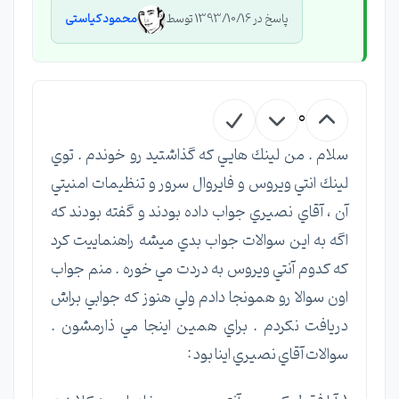
پاسخ در 1393/10/16 توسط
محمود کیاستی
0
سلام . من لينك هايي كه گذاشتيد رو خوندم . توي
لينك انتي ويروس و فايروال سرور و تنظيمات امنيتي
آن ، آقاي نصيري جواب داده بودند و گفته بودند كه
اگه به اين سوالات جواب بدي ميشه راهنماييت كرد
كه كدوم آنتي ويروس به دردت مي خوره . منم جواب
اون سوالا رو همونجا دادم ولي هنوز كه جوابي براش
دريافت نكردم . براي همين اينجا مي ذارمشون .
سوالات آقاي نصيري اينا بود :