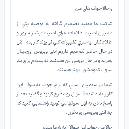
و حالا جواب هاي من :
شركت ما مدتيه تصميم گرفته به توصيه يكي از
مميزان امنيت اطلاعات ،‌براي امنيت بيشتر سرور و
اطلاعاتش ،‌يه سري تغييرات كلي تو روند كار بده . الان
در حال حاضر تصميم داريم آنتي ويروس اورجينال
بخريم و در حال بررسي اين هستيم كه ببينيم براي يك
سرور ، كدومشون بهتر هستند .
شما در سومين ارسالي كه براي جواب به سوال اين
كاربر داده شده 6 سوال رو مطرح كرديد و گفتيد بعد از
پاسخ دادن به اون سوالها مي تونيد راهنمايي كنيد كه
چه انتي ويروسي رو بخرن .
حالا من جواب اين سوالا را به شما ميدم :