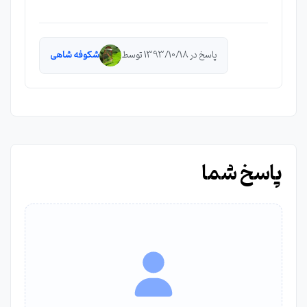
پاسخ در 1393/10/18 توسط
شكوفه شاهی
پاسخ شما