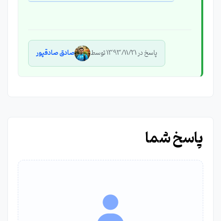
پاسخ در 1393/11/21 توسط
صادق صادقپور
پاسخ شما