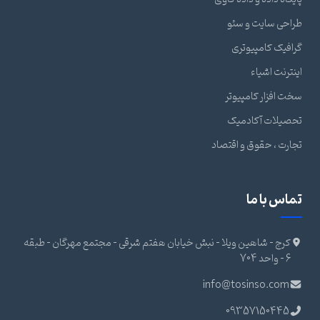
طراحی سایت و سئو
گرافیک کامپیوتری
اینترنت اشیاء
سخت افزار کامپیوتر
تحصیلات آکادمیک
تجارت ، حقوق و اقتصاد
تماس با ما
کرج - شاهین ویلا - نبش خیابان هفتم شرقی - مجتمع مهرگان - طبقه
6 - واحد 704
info@tosinso.com
09357150445