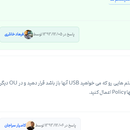
پاسخ در 1393/12/05 توسط
فرهاد خانلری
خب شما میتونید 2 OU درست کنید که در یکی سیستم هایی رو که می خواهید USB آنها باز باشد قرار دهید و در OU د
د.
پاسخ در 1393/12/06 توسط
کامیار سراجان