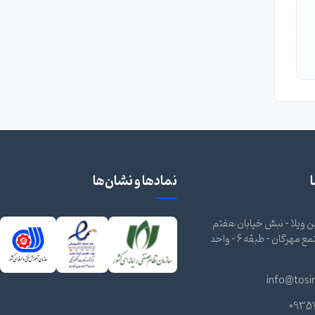
نمادها و نشان‌ها
 ویلا - نبش خیابان هفتم
شرقی - مجتمع مهرگان - طبقه 6 - واحد
info@tosi
0935