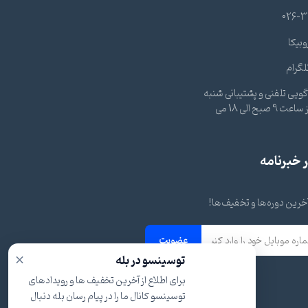
026-3
وبیکا
لگرام
ویی تلفنی و پشتیبانی شنبه
تا چهارشنبه از ساعت 9 صبح الی 18 می
خبرنامه
 آخرین دوره‌ها و تخفیف‌ها!
عضویت
×
توسینسو در بله
برای اطلاع از آخرین تخفیف ها و رویدادهای
توسینسو کانال ما را در پیام رسان بله دنبال