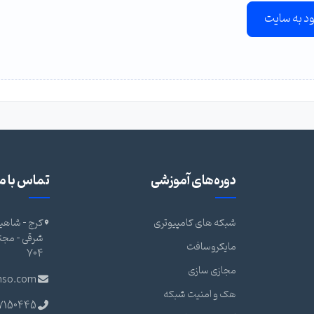
ود به سایت
دوره‌های آموزشی
تماس با ما
شبکه های کامپیوتری
کرج - شاهین
مایکروسافت
704
مجازی سازی
nso.com
هک و امنیت شبکه
7150445