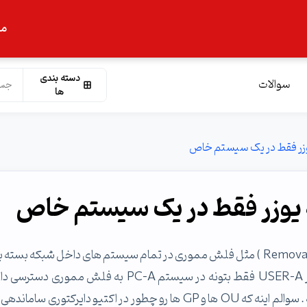
ما
دسته بندی
سوالات
ها
وزر فقط در یک سیستم خاص
 یوزر فقط در یک سیستم خاص
سلام ، من میخوام حافظه های قابل حمل ( Removable Storage ) مثل فلش مموری در تمام سیستم های داخل شبکه بس
ولی در بعضی از سیستم ها باز باشه به شرطی که مثلا کاربر USER-A فقط بتونه در سیستم PC-A به فلش ممور
باشه و اگر رفت پای سیستم PC-B دیگه نتونه فلش باز کنه . سوالم اینه که OU ها و GP ها رو چطور در اکتیو دایرکتوری س