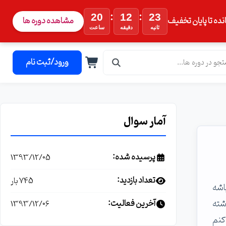
:
:
20
12
22
نده تا پایان تخفیف
مشاهده دوره ها
ثانیه
دقیقه
ساعت
ورود/ثبت نام
آمار سوال
پرسیده شده:
1393/12/05
تعداد بازدید:
745 بار
ته باشه
ی دسترسی داشته
آخرین فعالیت:
1393/12/06
اماندهی کنم