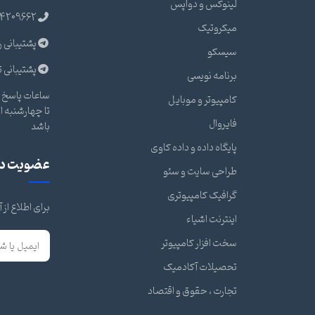
لینوکس و دواپس
4209662
میکروتیک
پشتیبانی ر
سیسکو
پشتیبانی ت
برنامه نویسی
ساعات پاسخ گ
کامپیوتر و موبایل
فایروال
باشد
پایگاه داده و داده کاوی
عضویت در 
طراحی سایت و سئو
گرافیک کامپیوتری
برای اطلاع از
اینترنت اشیاء
سخت افزار کامپیوتر
تحصیلات آکادمیک
تجارت ، حقوق و اقتصاد