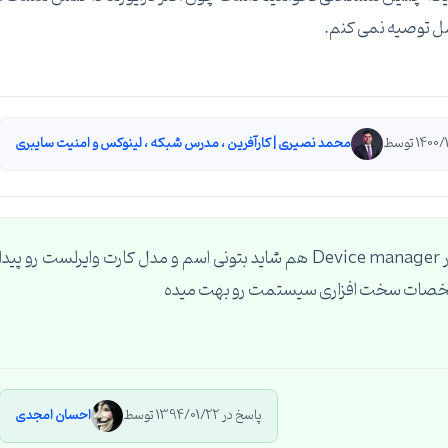
امل توصیه نمی کنم.
محمد نصیری | کارآفرین ، مدرس شبکه ، لینوکس و امنیت سایبری
معمولا توی DVD ماردبرد درایورش هست. از طرفی در Device manager هم شاید بتونی اسم و مدل کارت وایرلست رو پیدا
مشخصات سخت افزاری سیستمت رو بهت میده
پاسخ در 1394/01/22 توسط
احسان امجدی