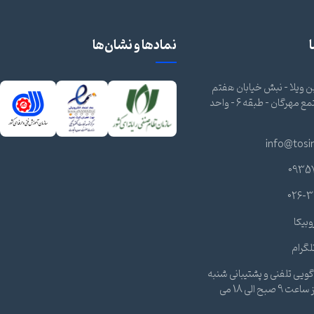
نمادها و نشان‌ها
 ویلا - نبش خیابان هفتم
شرقی - مجتمع مهرگان - طبقه 6 - واحد
info@tosi
0935
026-3
وبیکا
لگرام
ویی تلفنی و پشتیبانی شنبه
تا چهارشنبه از ساعت 9 صبح الی 18 می