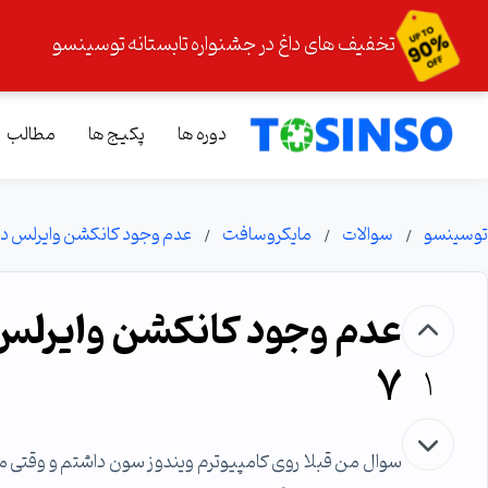
تخفیف های داغ در جشنواره تابستانه توسینسو
دوره ها
پکیج ها
مطالب
توسینسو
سوالات
مایکروسافت
عدم وجود کانکشن وایرلس در ک
عدم وجود کانکشن وایرلس د
7
1