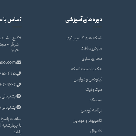
دوره‌های آموزشی
تماس با ما
شبکه های کامپیوتری
کرج - شاهین
مایکروسافت
704
مجازی سازی
nso.com
هک و امنیت شبکه
7150445
لینوکس و دواپس
4209662
میکروتیک
پشتیبانی ر
سیسکو
پشتیبانی ت
برنامه نویسی
ساعات پاسخ گ
کامپیوتر و موبایل
فایروال
باشد