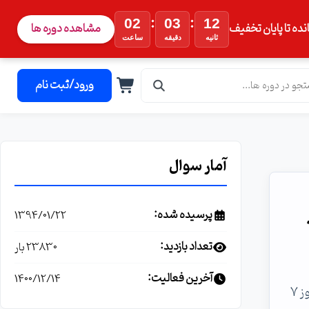
:
:
02
03
11
نده تا پایان تخفیف
مشاهده دوره ها
ثانیه
دقیقه
ساعت
ورود/ثبت نام
آمار سوال
پرسیده شده:
1394/01/22
تعداد بازدید:
23830 بار
آخرین فعالیت:
1400/12/14
سوال من قبلا روی کامپیوترم ویندوز سون داشتم و وقتی میخواستم کانکشن وایرلس بسازم گزینش وجود ولی الان که دوباره ویندوز 7