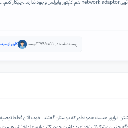
نصب کردم اصلا گزینه ایجاد کانکشن وایرلس وجود نداره و توی network adaptor هم اداپتور وایرلس وجود نداره...چیکار
پرسیده شده در 1394/01/22 توسط
کاربر توسینس
شتن درایور هست همونطور که دوستان گفتند ، خوب الان قطعا توصیه
 راحت کنید دیگه چنین مشکلاتی نخواهید داشت چون اکثر درایورها داخلش هست ،