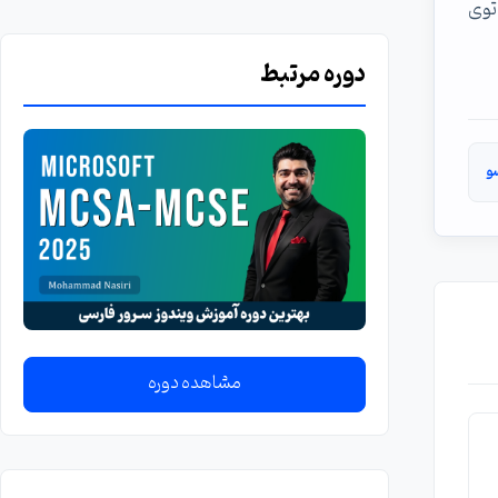
 کنم...توی
دوره مرتبط
و
مشاهده دوره