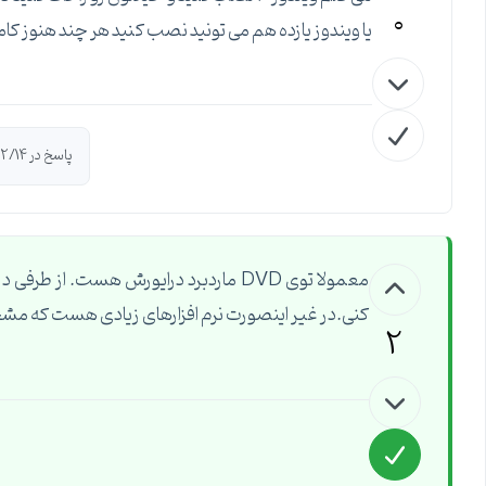
0
یا ویندوز یازده هم می تونید نصب کنید هر چند هنوز ک
پاسخ در 1400/12/14 توسط
کنی.در غیر اینصورت نرم افزارهای زیادی هست که 
2