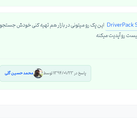
DriverPack 
این پک رو میتونی در بازار هم تهیه کنی خودش جستجو
ست رو آپدیت میکنه
پاسخ در 1394/01/23 توسط
محمد حسین گلی