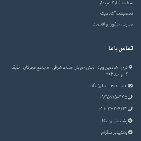
سخت افزار کامپیوتر
تحصیلات آکادمیک
تجارت ، حقوق و اقتصاد
تماس با ما
کرج - شاهین ویلا - نبش خیابان هفتم شرقی - مجتمع مهرگان - طبقه
6 - واحد 704
info@tosinso.com
09357150445
026-34209662
پشتیبانی روبیکا
پشتیبانی تلگرام