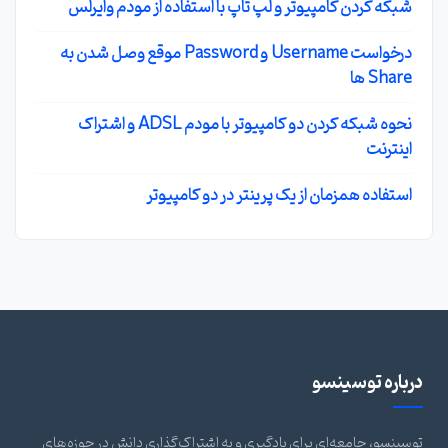
شبکه کردن کامپیوتر و لپ تاپ با استفاده از مودم وایرلس
درخواست Username و Password موقع وصل شدن به
Share ها
نحوه شبکه کردن دو کامپیوتر با مودم ADSL و اشتراک
اینترنت
استفاده همزمان از یک پرینتر در دو کامپیوتر
درباره توسینسو
توسینسو، جامعه‌ای برای یادگیری و به اشتراک‌گذاری دانش در حوزه‌های