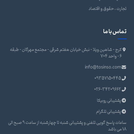
تجارت ، حقوق و اقتصاد
تماس با ما
کرج - شاهین ویلا - نبش خیابان هفتم شرقی - مجتمع مهرگان - طبقه
6 - واحد 704
info@tosinso.com
09357150445
026-34209662
پشتیبانی روبیکا
پشتیبانی تلگرام
ساعات پاسخ گویی تلفنی و پشتیبانی شنبه تا چهارشنبه از ساعت 9 صبح الی
18 می باشد