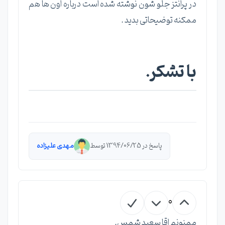
در پرانتز جلو شون نوشته شده است درباره اون ها هم
ممکنه توضیحاتی بدید .
با تشکر.
پاسخ در 1394/06/25 توسط
مهدی علیزاده
0
ممنونم اقا سعید شمس.