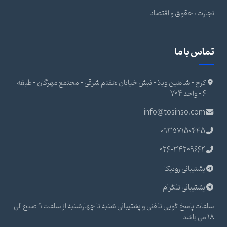
تجارت ، حقوق و اقتصاد
تماس با ما
کرج - شاهین ویلا - نبش خیابان هفتم شرقی - مجتمع مهرگان - طبقه
6 - واحد 704
info@tosinso.com
09357150445
026-34209662
پشتیبانی روبیکا
پشتیبانی تلگرام
ساعات پاسخ گویی تلفنی و پشتیبانی شنبه تا چهارشنبه از ساعت 9 صبح الی
18 می باشد