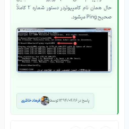
حال همان نام کامپیوتردر دستور شماره 2 کاملاً
صحیح Ping میشود.
پاسخ در 1394/04/16 توسط
فرهاد خانلری