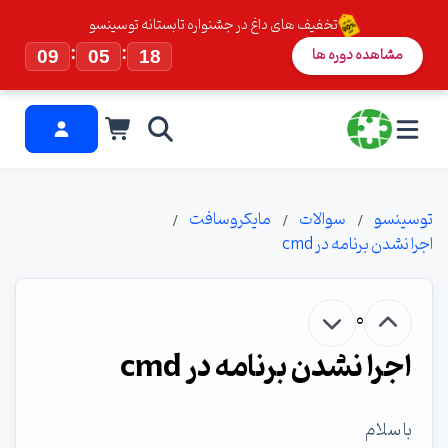
تخفیف های داغ در جشنواره تابستانه توسینسو
:
:
مشاهده دوره ها
09
05
17
توسینسو
سوالات
مایکروسافت
اجرا نشدن برنامه در cmd
0
اجرا نشدن برنامه در cmd
با سلام