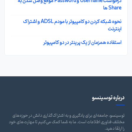
درخواست Username و Password موقع وصل شدن به
Share ها
نحوه شبکه کردن دو کامپیوتر با مودم ADSL و اشتراک
اینترنت
استفاده همزمان از یک پرینتر در دو کامپیوتر
درباره توسینسو
توسینسو، جامعه‌ای برای یادگیری و به اشتراک‌گذاری دانش در حوزه‌های
مختلف فناوری اطلاعات است. ما به شما کمک می‌کنیم تا مهارت‌های خود
را ارتقا دهید.