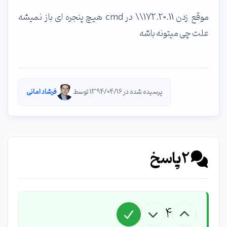
موقع زدن 172.20.11\\ در cmd هیچ پنجره ای باز نمیشه
علت چی میتونه باشه
پرسیده شده در 1394/04/16 توسط
فرشاد امانی
2
پاسخ
4