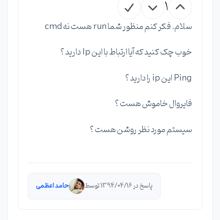
1
سلام. فکر کنم منظور شما run هست نه cmd
خوب چک کنید که آیا ارتباط با این Ip دارید ؟
Ping این ip را دارید ؟
فایروال خاموش هست ؟
سیستم مورد نظر روشن هست ؟
پاسخ در 1394/04/16 توسط
حامد اعظمی