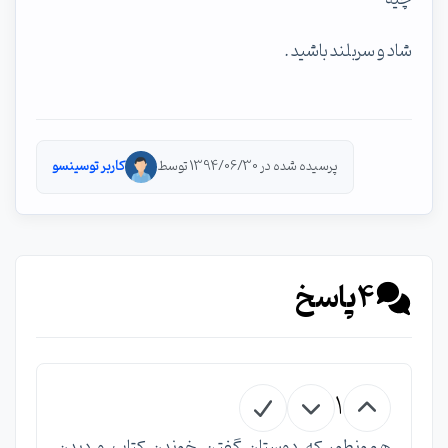
شاد و سربلند باشید .
پرسیده شده در 1394/06/30 توسط
کاربر توسینسو
4
پاسخ
1
همونطور كه دوستان گفتن خوندن كتاب و ديدن