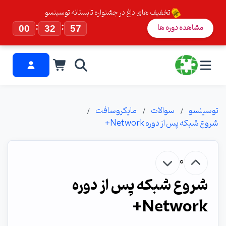
تخفیف های داغ در جشنواره تابستانه توسینسو
:
:
مشاهده دوره ها
00
32
57
توسینسو
سوالات
مایکروسافت
شروع شبکه پس از دوره Network+
0
شروع شبکه پس از دوره
Network+