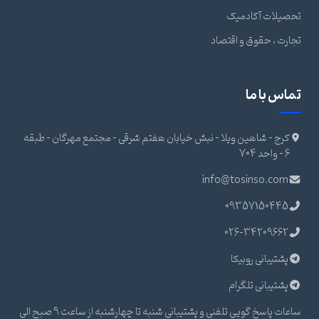
تحصیلات آکادمیک
تجارت ، حقوق و اقتصاد
تماس با ما
کرج - شاهین ویلا - نبش خیابان هفتم شرقی - مجتمع مهرگان - طبقه
6 - واحد 704
info@tosinso.com
09357150445
026-34209662
پشتیبانی روبیکا
پشتیبانی تلگرام
ساعات پاسخ گویی تلفنی و پشتیبانی شنبه تا چهارشنبه از ساعت 9 صبح الی