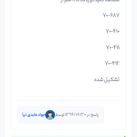
70-687
70-410
70-411
70-412
تشکیل شده
پاسخ در 1394/06/30 توسط
جواد عابدی نیا