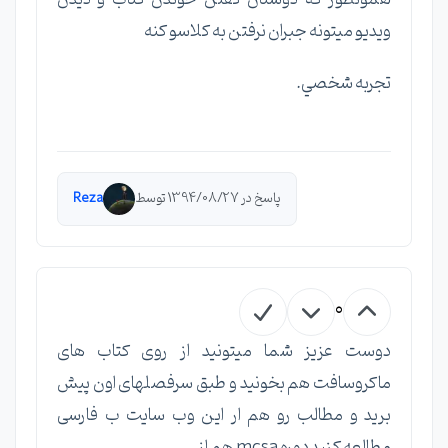
ويديو ميتونه جبران نرفتن به كلاسو كنه
تجربه شخصي.
پاسخ در 1394/08/27 توسط
Reza
0
دوست عزیز شما میتونید از روی کتاب های
ماکروسافت هم بخونید و طبق سرفصلهای اون پیش
برید و مطالب رو هم ار این وب سایت ب فارسی
مطالعه کنید دوره mcsa هم از