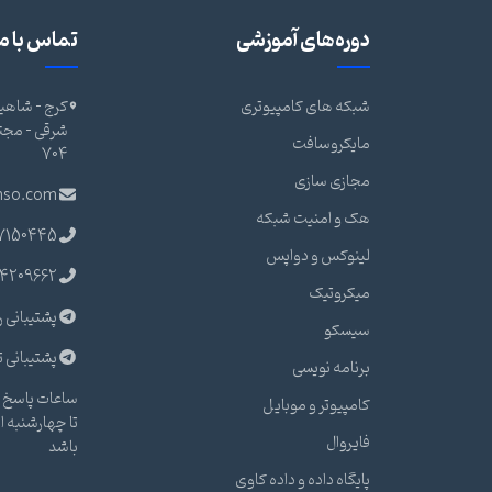
دوره‌های آموزشی
تماس با ما
شبکه های کامپیوتری
کرج - شاهین
مایکروسافت
704
مجازی سازی
nso.com
هک و امنیت شبکه
7150445
لینوکس و دواپس
4209662
میکروتیک
پشتیبانی ر
سیسکو
پشتیبانی ت
برنامه نویسی
ساعات پاسخ گ
کامپیوتر و موبایل
فایروال
باشد
پایگاه داده و داده کاوی