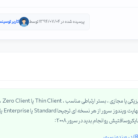
پرسیده شده در 1394/07/04 توسط
کاربر توسینس
خیر سویچ و ... نیازی نیست ، موارد مورد نیاز سرور فیزیکی یا مجازی ، بستر ارتباطی مناسب ، Thin Client یا 
نرم افزارهای Citrix XenApp یا سرویس RDP و در نهایت ویندوز سرور از هر نسخه ای ترجیحا Standard یا prise