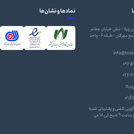
نمادها و نشان‌ها
 ویلا - نبش خیابان هفتم
شرقی - مجتمع مهرگان - طبقه 6 - واحد
info@tosi
0935
026-3
وبیکا
لگرام
ویی تلفنی و پشتیبانی شنبه
تا چهارشنبه از ساعت 9 صبح الی 18 می