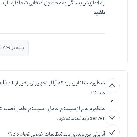
راه اندازیش بستگی به محصول انتخابی شما داره ، از سرویس RDP خود مایکروسافت گرفته تا ix XenAPP
باشید
پاسخ در 1394/07/04 توسط
هستند .
0
server باید استفاده کرد .
آیا برای این ویندوز باید تنظیمات خاصی انجام داد ؟؟