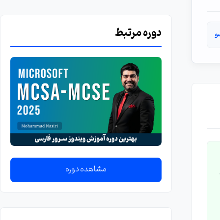
دوره مرتبط
و
Zero Client ،
مشاهده دوره
Enter یا