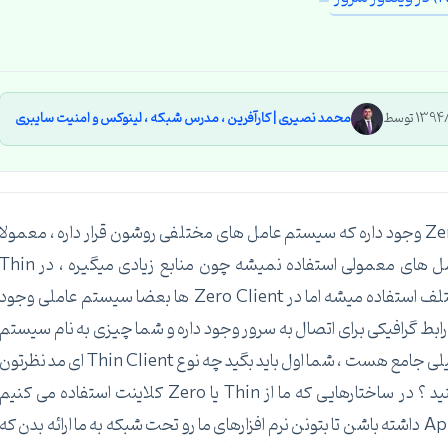
محمد نصیری | کارآفرین ، مدرس شبکه ، لینوکس و امنیت سایبری
دوست عزیز ، انواع و اقسام Thin Client و Zero Client وجود داره که سیستم عامل های مختلفی روشون قرار داره ، معمولا
در این تجهیزات از ویندوزهای معمولی یا سیستم عامل های معمولی استفاده نمیشه چون منابع زیادی میگیره ، در in
Client ها از ویندوزهای Embedded نسخه های مختلف استفاده میشه اما در Zero Client ها بعضا سیستم عاملی وجود
رابط گرافیکی برای اتصال به سرور وجود داره و شما چیزی به نام سیستم
عامل دیگه نخواهید داشت ، سئوالی که شما پرسیدید خیلی جامع هست ، شما اول باید بگید چه نوع Thin Client ای مد نظرتو
هست و چه نرم افزارهایی رو میخاین ازش استفاده کنید ؟ در ساختارهایی که ما از Thin یا Zero کلاینت استفاده می کنیم
سرورهامون باید سرویس Application Virtualization داشته باشن تا بتونن نرم افزارهای ما رو تحت شبکه به ما ارائه بدن که