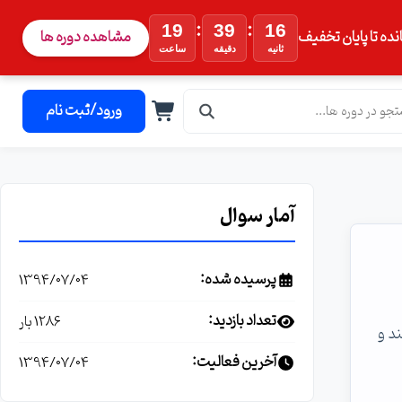
:
:
19
39
15
نده تا پایان تخفیف
مشاهده دوره ها
ثانیه
دقیقه
ساعت
ورود/ثبت نام
آمار سوال
پرسیده شده:
1394/07/04
تعداد بازدید:
1286 بار
ی کنند و
آخرین فعالیت:
1394/07/04