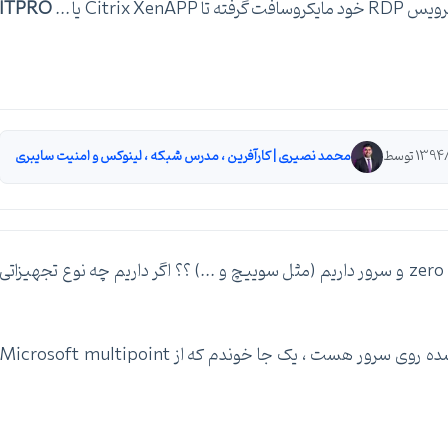
Citr یا ...
ITPRO
محمد نصیری | کارآفرین ، مدرس شبکه ، لینوکس و امنیت سایبری
منظورم مثلا این بود که آیا از تجهیزاتی بغیر از zero client و سرور داریم (مثل سوییچ و ...) ؟؟ اگر داریم چه نوع تجهیزاتی
منظورم هم از سیستم عامل ، سیستم عامل نصب شده روی سرور هست ، یک جا خوندم که از Microsoft multipoint