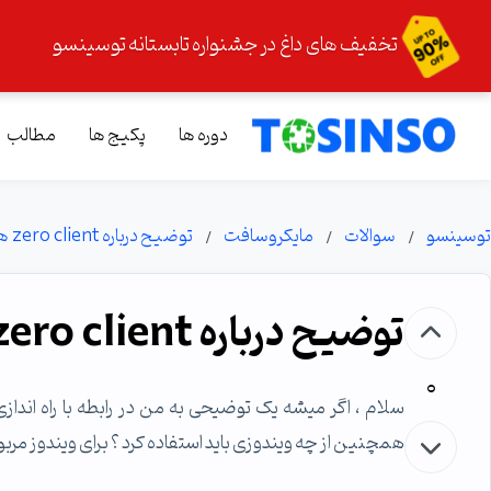
تخفیف های داغ در جشنواره تابستانه توسینسو
دوره ها
پکیج ها
مطالب
توسینسو
سوالات
مایکروسافت
توضیح درباره zero client ها
توضیح درباره zero client ها
0
همچنین از چه ویندوزی باید استفاده کرد ؟ برای ویندوز مربو