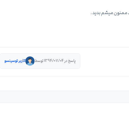
د ممنون میشم بدید .
پاسخ در 1394/07/04 توسط
کاربر توسینسو