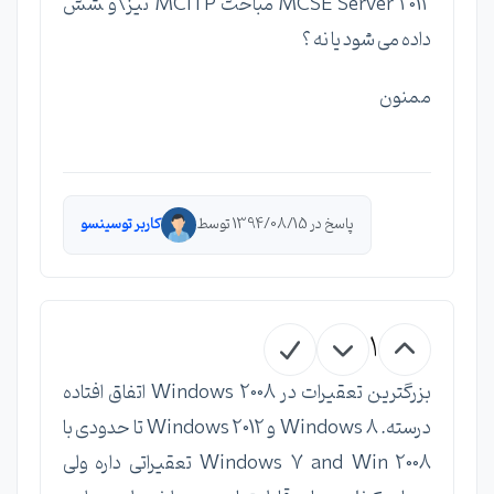
MCSE Server 2012 مباحث MCITP‌ نیز\و ‍‍‍شش
داده می شود یا نه ؟
ممنون
پاسخ در 1394/08/15 توسط
کاربر توسینسو
1
بزرگترین تعقیرات در Windows 2008 اتفاق افتاده
درسته. Windows 8 و Windows 2012 تا حدودی با
Windows 7 and Win 2008 تعقیراتی داره ولی