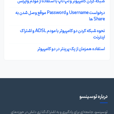
شبکه کردن کامپیوتر و لپ تاپ با استفاده از مودم وایرلس
درخواست Username و Password موقع وصل شدن به
Share ها
نحوه شبکه کردن دو کامپیوتر با مودم ADSL و اشتراک
اینترنت
استفاده همزمان از یک پرینتر در دو کامپیوتر
درباره توسینسو
توسینسو، جامعه‌ای برای یادگیری و به اشتراک‌گذاری دانش در حوزه‌های