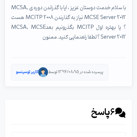
با سلام خدمت دوستان عزیز ، ایا با گذراندن دوره ی MCSA,
MCSE Server 2012 نیاز به گذارندن MCITP 2008 هست
؟ یا بهتره اول MCITP بگذرونیم بعدMCSA, MCSE
Server 2012 ؟ لطفا راهنمایی کنید. ممنون
پرسیده شده در 1394/08/15 توسط
کاربر توسینسو
6
پاسخ