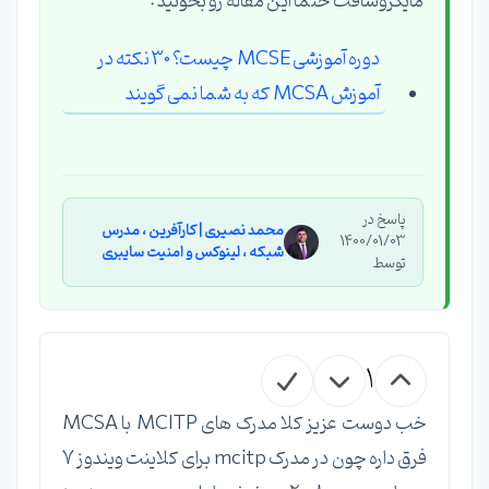
مایکروسافت حتما این مقاله رو بخونید :
دوره آموزشی MCSE چیست؟ 30 نکته در
آموزش MCSA که به شما نمی گویند
پاسخ در
محمد نصیری | کارآفرین ، مدرس
1400/01/03
شبکه ، لینوکس و امنیت سایبری
توسط
1
خب دوست عزیز کلا مدرک های MCITP با MCSA
فرق داره چون در مدرک mcitp برای کلاینت ویندوز 7