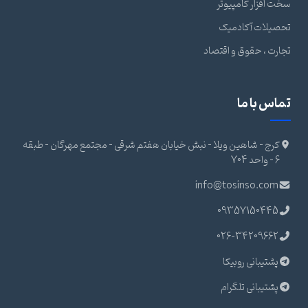
سخت افزار کامپیوتر
تحصیلات آکادمیک
تجارت ، حقوق و اقتصاد
تماس با ما
کرج - شاهین ویلا - نبش خیابان هفتم شرقی - مجتمع مهرگان - طبقه
6 - واحد 704
info@tosinso.com
09357150445
026-34209662
پشتیبانی روبیکا
پشتیبانی تلگرام