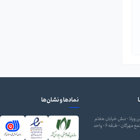
نمادها و نشان‌ها
 ویلا - نبش خیابان هفتم
شرقی - مجتمع مهرگان - طبقه 6 - واحد