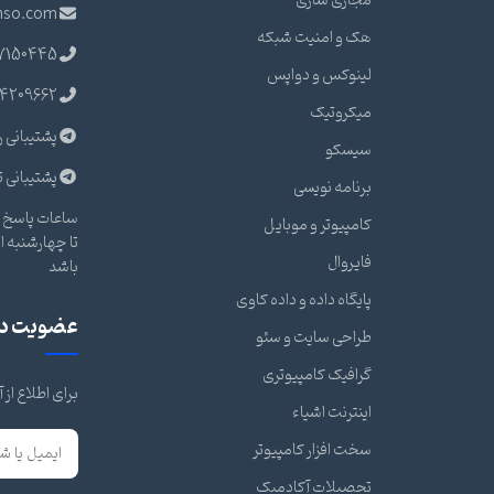
مجازی سازی
nso.com
هک و امنیت شبکه
7150445
لینوکس و دواپس
4209662
میکروتیک
پشتیبانی ر
سیسکو
پشتیبانی ت
برنامه نویسی
ساعات پاسخ گ
کامپیوتر و موبایل
فایروال
باشد
پایگاه داده و داده کاوی
عضویت در 
طراحی سایت و سئو
گرافیک کامپیوتری
برای اطلاع از
اینترنت اشیاء
سخت افزار کامپیوتر
تحصیلات آکادمیک