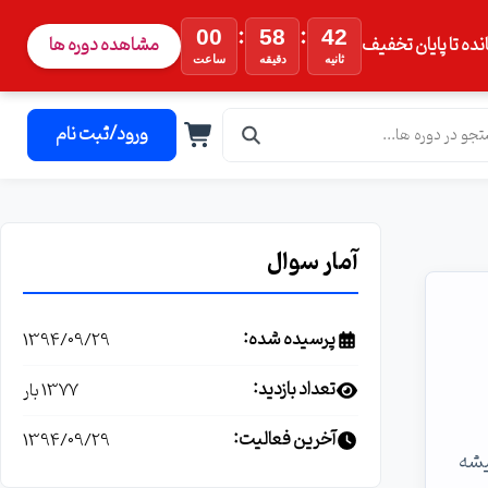
:
:
00
58
41
نده تا پایان تخفیف
مشاهده دوره ها
ثانیه
دقیقه
ساعت
ورود/ثبت نام
آمار سوال
پرسیده شده:
1394/09/29
تعداد بازدید:
1377 بار
آخرین فعالیت:
1394/09/29
کنه میشه