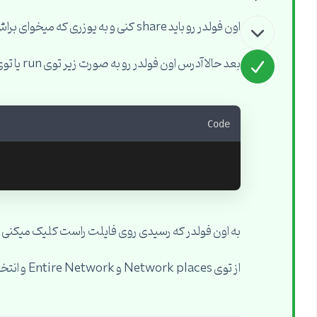
اون فولدر رو باید share کنی و به یوزری که میخوای براش shortcut بزاری دسترسی بدی
بعد حالا آدرس اون فولدر رو به صورت زیر توی run یا توی آدرس بار my computer وارد میکنی
Code
به اون فولدر که رسیدی روی فایلت راست کلیک میکنی و Send to Desktop رو میزنی تا shortcutش برات ساخته بش
از توی Network places و Entire Network و انتخاب کامپیوتر مبدا هم میتونی به فولدر و فایلت برسی