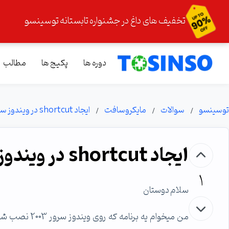
تخفیف های داغ در جشنواره تابستانه توسینسو
دوره ها
پکیج ها
مطالب
توسینسو
سوالات
مایکروسافت
ایجاد shortcut در ویندوز سرور
ایجاد shortcut در ویندوز سرور
1
سلام دوستان