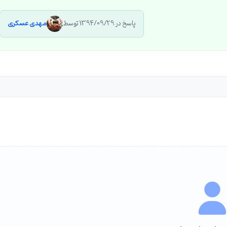
پاسخ در 1394/09/29 توسط
مهدی عسکری