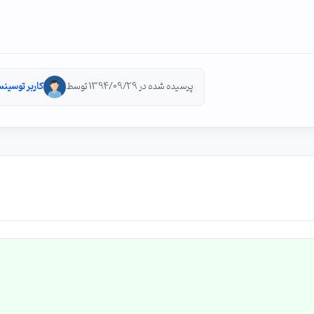
پرسیده شده در 1394/09/29 توسط
کاربر توسینس