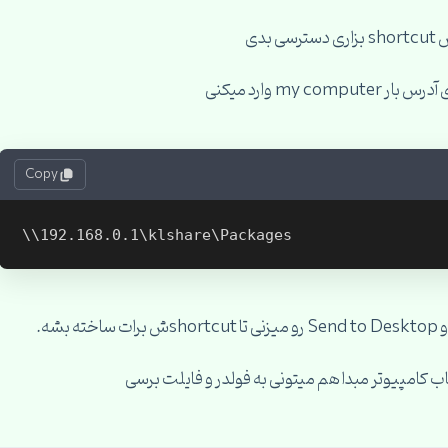
Copy
\\192.168.0.1\klshare\Packages
ه.