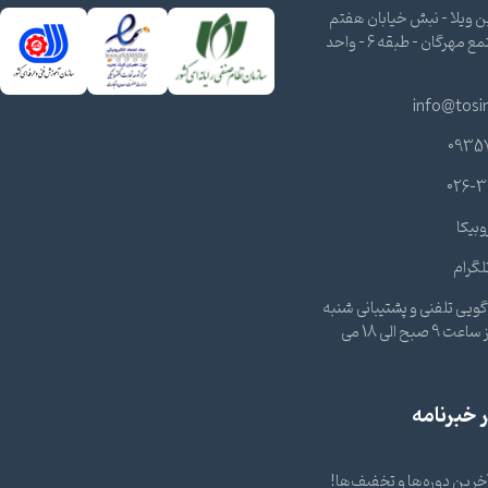
 ویلا - نبش خیابان هفتم
شرقی - مجتمع مهرگان - طبقه 6 - واحد
info@tosi
0935
026-3
وبیکا
لگرام
ویی تلفنی و پشتیبانی شنبه
تا چهارشنبه از ساعت 9 صبح الی 18 می
خبرنامه
 آخرین دوره‌ها و تخفیف‌ها!