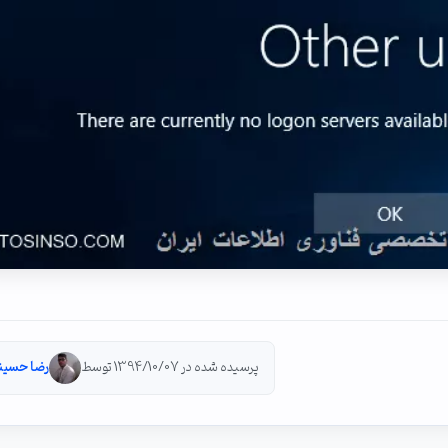
پرسیده شده در 1394/10/07 توسط
رضا حسین