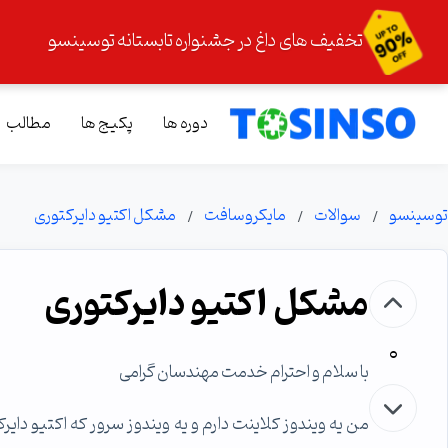
تخفیف های داغ در جشنواره تابستانه توسینسو
دوره ها
پکیج ها
مطالب
توسینسو
سوالات
مایکروسافت
مشکل اکتیو دایرکتوری
مشکل اکتیو دایرکتوری
0
با سلام و احترام خدمت مهندسان گرامی