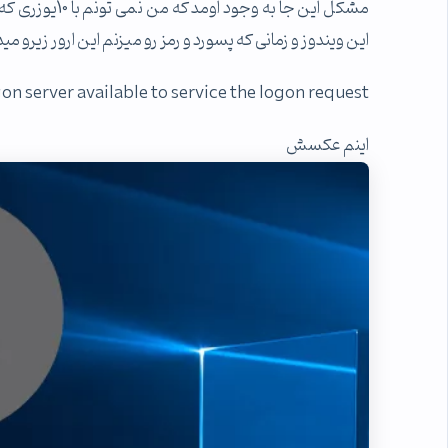
این ویندوز و زمانی که پسورد و رمز رو میزنم این ارور زی
gon server available to service the logon request
اینم عکسش