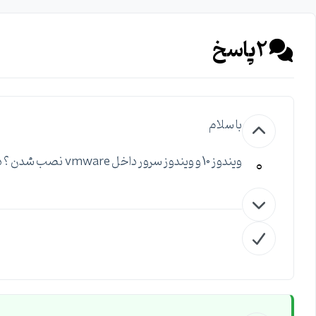
2
پاسخ
با سلام
0
ویندوز 10 و ویندوز سرور داخل vmware نصب شدن ؟ در این باره میشه بیشتر توضیح بدین