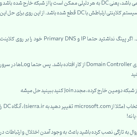
مهمترین علت بروز این خطا خارج شدن DC از شبکه می باشد، یعنی DC به هر دلیلی ممکن است یا از شبکه خارج شده باشد و
یا سرویس خاصی که مرتبط با AD می باشد، و یا اصلن سیستم کلاینتی ارتباطش با DC قطع شده باشد. از این روی برای حل این
1. ابتدا از اینکه به سرور AD پینگ دارید مطمئن شوید. اگر پینگ نداشتید حتما IP و Primary DNS خود را بر روی کلاینت
2. ممکن است به هر دلیلی سرویس Netlogon بر روی Domain Controller از کار افتاده باشد. پس حتما Logها در سرو
ید
4. نام دومین خود را تغییر داده و نامی جدید برای آن انتخاب (مثلا از microsoft.com تغییر دهید به sierra.ir)، آ
روال به تازگی نصب کرده باشید باعث به وجود آمدن اختلال و ارتباطات در