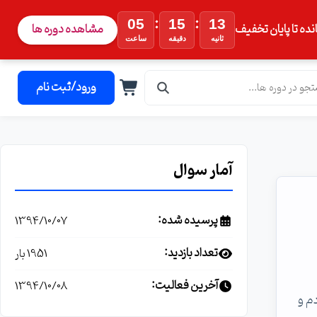
:
:
05
15
13
نده تا پایان تخفیف
مشاهده دوره ها
ثانیه
دقیقه
ساعت
ورود/ثبت نام
آمار سوال
پرسیده شده:
1394/10/07
تعداد بازدید:
1951 بار
آخرین فعالیت:
1394/10/08
 به دامین وصل کردم و