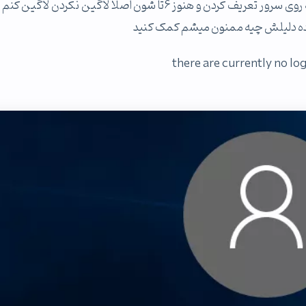
مشکل این جا به وجود اومد که من نمی تونم با 10یوزری که روی سرور تعریف کردن و هنوز 6تا شون اصلا لاگین نکردن ل
رو میده دلیلش چیه ممنون میشم کمک کنید
there are currently no lo