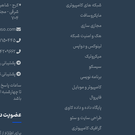
شبکه های کامپیوتری
کرج - شاهین
مایکروسافت
704
مجازی سازی
nso.com
هک و امنیت شبکه
7150445
لینوکس و دواپس
4209662
میکروتیک
پشتیبانی ر
سیسکو
پشتیبانی ت
برنامه نویسی
ساعات پاسخ گ
کامپیوتر و موبایل
فایروال
باشد
پایگاه داده و داده کاوی
عضویت در 
طراحی سایت و سئو
گرافیک کامپیوتری
برای اطلاع از