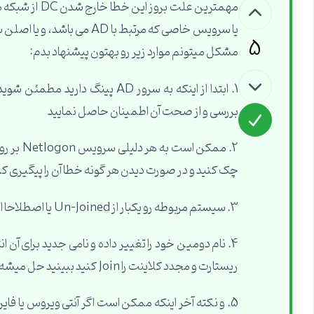
5
مشکل میتونم موارد زیر رو بهتون پیشنهاد بدم:
بررسی و از صحت آن اطمینان حاصل نمایید
چک کنید و در صورت دیدن هر گونه خطا آن را پیگیری کن
3. سیستم مربوطه رو یکبار از Un-Joined یا اصطلاحا از شبکه دومین خارج کرده، مجدد Join کنید ببینید حل میشه
ریستارت و مجدد کلاینت را Join کنید ببینید حل میشه یا نه!
5. و نکته آخر اینکه ممکن است اگر آنتی ویروس یا فای