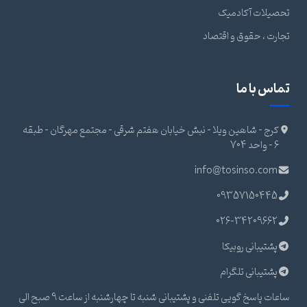
تحصیلات آکادمیک
تجارت ، حقوق و اقتصاد
تماس با ما
کرج - شاهین ویلا - نبش خیابان هفتم شرقی - مجتمع مهرگان - طبقه
6 - واحد 704
info@tosinso.com
09357150445
026-34209662
پشتیبانی روبیکا
پشتیبانی تلگرام
ساعات پاسخ گویی تلفنی و پشتیبانی شنبه تا چهارشنبه از ساعت 9 صبح الی