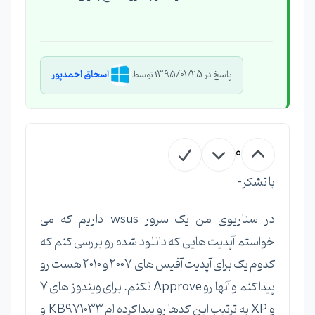
پاسخ در 1395/01/25 توسط
اسحاق احمدپور
0
با تشکر-
در سناریوی من یک سرور wsus داریم که می
خواستم آپدیت هایی که دانلود شده رو بررسی کنم که
کدوم یک برای آپدیت آفیس های 2007 و 2010 هست رو
پیدا کنم و آنها رو Approve نکنم. برای ویندوز های 7
و XP به ترتیب این کدها رو پیدا کرده ام KB971033 و