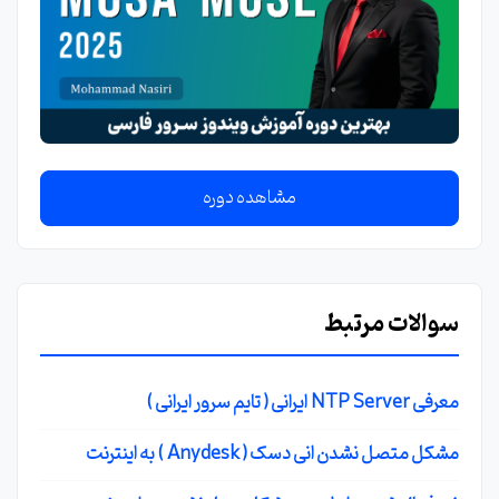
مشاهده دوره
سوالات مرتبط
معرفی NTP Server ایرانی ( تایم سرور ایرانی )
مشکل متصل نشدن انی دسک ( Anydesk ) به اینترنت