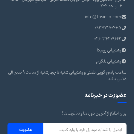
6 - واحد 704
info@tosinso.com
09357150445
026-34209662
پشتیبانی روبیکا
پشتیبانی تلگرام
ساعات پاسخ گویی تلفنی و پشتیبانی شنبه تا چهارشنبه از ساعت 9 صبح الی
18 می باشد
عضویت در خبرنامه
برای اطلاع از آخرین دوره‌ها و تخفیف‌ها!
عضویت