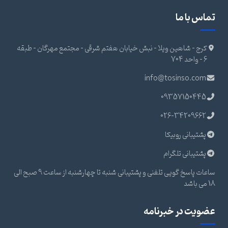
ماس با ما
کرج - شاهین ویلا - نبش خیابان هفتم شرقی - مجتمع مهرگان - طبقه
6 - واحد 704
info@tosinso.com
09357150445
026-34209662
پشتیبانی روبیکا
پشتیبانی تلگرام
ساعات پاسخ گویی تلفنی و پشتیبانی شنبه تا چهارشنبه از ساعت 9 صبح الی
می باشد
ضویت در خبرنامه