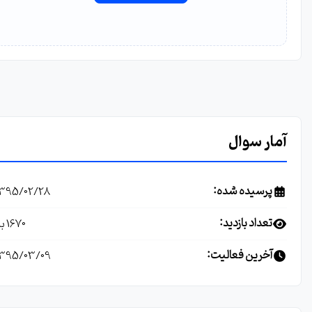
آمار سوال
پرسیده شده:
1395/02/28
تعداد بازدید:
1670 بار
آخرین فعالیت:
1395/03/09