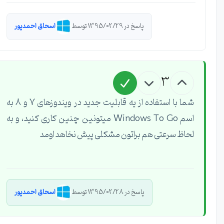
پاسخ در 1395/02/29 توسط
اسحاق احمدپور
3
شما با استفاده از یه قابلیت جدید در ویندوزهای 7 و 8 به
اسم Windows To Go میتونین چنین کاری کنید، و به
لحاظ سرعتی هم براتون مشکلی پیش نخاهد اومد
پاسخ در 1395/02/28 توسط
اسحاق احمدپور