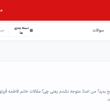
ما
دسته بندی
سوالات
ها
DNS names رو شفاف توضیح بدید؟ من اصلا متوجه نشدم یعنی چی؟ مقالات خانم فاطمه قربا