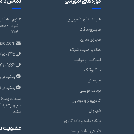
دوره‌های آموزشی
تماس با ما
شبکه های کامپیوتری
کرج - شاهین
مایکروسافت
704
مجازی سازی
nso.com
هک و امنیت شبکه
7150445
لینوکس و دواپس
4209662
میکروتیک
پشتیبانی ر
سیسکو
پشتیبانی ت
برنامه نویسی
ساعات پاسخ گ
کامپیوتر و موبایل
فایروال
باشد
پایگاه داده و داده کاوی
عضویت در 
طراحی سایت و سئو