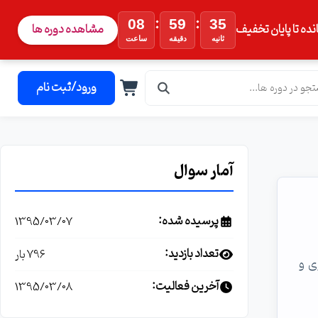
:
:
08
59
35
نده تا پایان تخفیف
مشاهده دوره ها
ثانیه
دقیقه
ساعت
ورود/ثبت نام
آمار سوال
پرسیده شده:
1395/03/07
تعداد بازدید:
796 بار
وی و
آخرین فعالیت:
1395/03/08