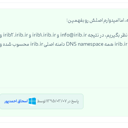
 اما امیدوارم اصلش رو بفهمین:
ببینید مثلا می گیم irib.ir که اگه این رو یک دامنه در نظر بگیریم، در نتیجه info@irib.ir و irib1.irib.ir و rib.ir
test@irib.ir و کلن هر چیزی که ربط داشته باشه به irib.ir همه DNS namespace دامنه اصلی irib.ir محسوب شده و
پاسخ در 1395/03/07 توسط
اسحاق احمدپور