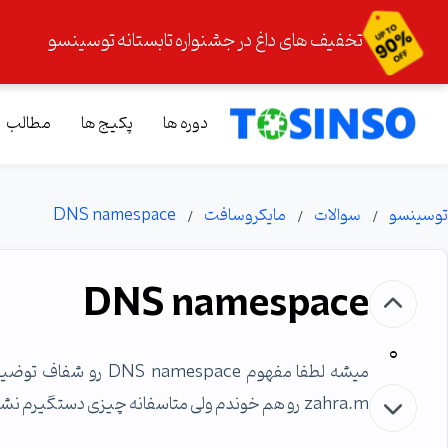
تخفیف های داغ در جشنواره تابستانه توسینسو
دوره ها
پکیج ها
مطالب
توسینسو
سوالات
مایکروسافت
DNS namespace
DNS namespace
0
میشه لطفا مفهوم pace
zahra.m رو هم خوندم ولی متاسفانه چیزی دستگیرم نشد.