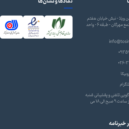
نمادها و نشان‌ها
 ویلا - نبش خیابان هفتم
شرقی - مجتمع مهرگان - طبقه 6 - واحد
info@tosi
0935
026-3
وبیکا
لگرام
ویی تلفنی و پشتیبانی شنبه
تا چهارشنبه از ساعت 9 صبح الی 18 می
خبرنامه