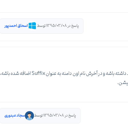
پاسخ در 1395/03/08 توسط
اسحاق احمدپور
یعنی در یک دامنه هرچیزی که به نحوی به اون دامنه ربط داشته باشه و در آخرش نام اون دامنه به عنوان Suffix اضافه شده باشه
پاسخ در 1395/03/08 توسط
سجاد عبدوری