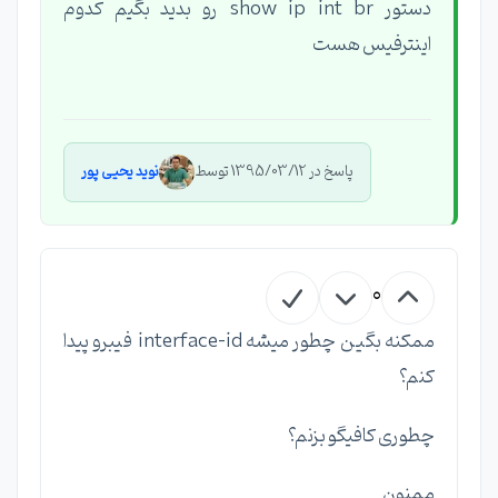
دستور show ip int br رو بدید بگیم کدوم
اینترفیس هست
پاسخ در 1395/03/12 توسط
نوید یحیی پور
0
ممکنه بگین چطور میشه interface-id فیبرو پیدا
کنم؟
چطوری کافیگو بزنم؟
ممنون