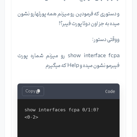
و دستوری که فرمودین رو میزنم همه پورتهارو نشون
میده به جز اون دوتا پورت فیبر؟!
ووقتی دستور:
show interface fcpa رو میزنم شماره پورت
فیبرمو نشون میده و Help که میگیرم
Copy
Code
show interfaces fcpa 0/1:0?

<0-2>
