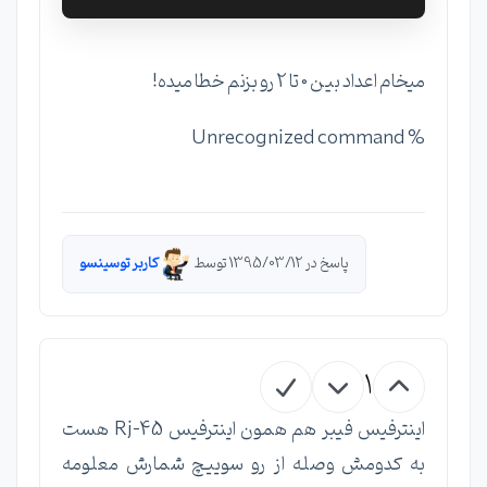
میخام اعداد بین 0 تا 2 رو بزنم خطا میده!
% Unrecognized command
پاسخ در 1395/03/12 توسط
کاربر توسینسو
1
اینترفیس فیبر هم همون اینترفیس Rj-45 هست
به کدومش وصله از رو سوییچ شمارش معلومه