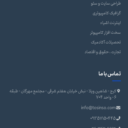
طراحی سایت و سئو
گرافیک کامپیوتری
اینترنت اشیاء
سخت افزار کامپیوتر
تحصیلات آکادمیک
تجارت ، حقوق و اقتصاد
تماس با ما
کرج - شاهین ویلا - نبش خیابان هفتم شرقی - مجتمع مهرگان - طبقه
6 - واحد 704
info@tosinso.com
09357150445