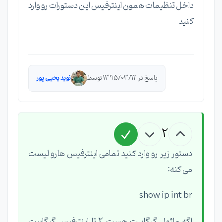
داخل تنظیمات همون اینترفیس این دستورات رو وارد
کنید
پاسخ در 1395/03/12 توسط
نوید یحیی پور
2
دستور زیر رو وارد کنید تمامی اینترفیس هارو لیست
می کنه:
show ip int br
اگه ماژول گیگابیت هست 2 تا اینترفیس گیگابیت