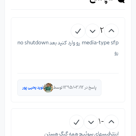
2
media-type sfp رو وارد کنید بعد no shutdown
رو
پاسخ در 1395/03/12 توسط
نوید یحیی پور
-1
اینترفیسهای سوئیچ همه گیگ هستن