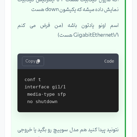
نمایش داده میشه که یکیشون down هست
اسم اونو یادتون باشه (من فرض می کنم
GigabitEthernet1/1 هست)
Copy
Code
conf t

interface gi1/1

 media-type sfp

نتونید پیدا کنید هم مدل سوییچ رو بگید یا خروجی