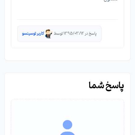
پاسخ در 1395/03/12 توسط
کاربر توسینسو
پاسخ شما