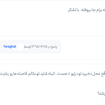
رام جا بیوفته . با تشکر
پاسخ در 1395/04/15 توسط
faraghat
ممنون از راهنماییتون . بله خروجی گرفتم . اون c در واقع محل ذخیره تو درایو c هست . البته شاید تو مثالم فاصله هارو رعایت
یشه؟