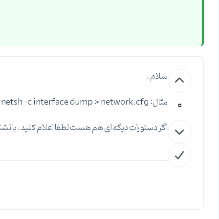
سلام .
0
مثال: netsh -c interface dump > network.cfg
اگر دستورات دیگه ای هم هست لطفا اعلام کنید . با تشک