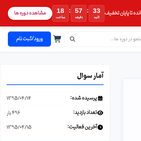
:
:
18
57
32
نده تا پایان تخفیف
مشاهده دوره ها
ثانیه
دقیقه
ساعت
ورود/ثبت نام
آمار سوال
پرسیده شده:
1395/04/14
تعداد بازدید:
496 بار
آخرین فعالیت:
1395/04/15