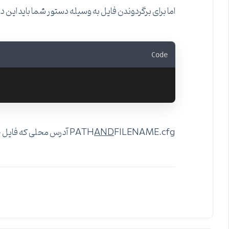
اما برای برگردوندن فایل به وسیله دستور شما باید این دست
Code
FILENAME.cfg آدرس محلی که فایل خروجی را در اون ذخیره کردید وارد کنید به همراه اسم فایل و پسوندش.
AND
PATH