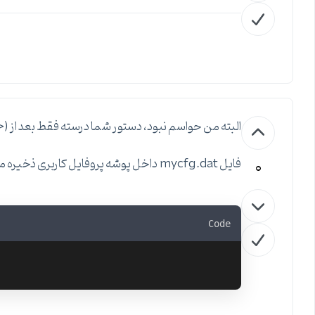
البته من حواسم نبود، دستور شما درسته فقط بعد از (<
0
فایل mycfg.dat داخل پوشه پروفایل کاربری ذخیره می شه که شما به اون Logon کردید، مثلا
Code