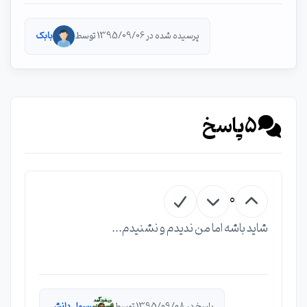
پرسیده شده در 1395/09/06 توسط
بابک
5
پاسخ
0
شاید باشه اما من ندیدم و نشنیدم...
پاسخ در 1395/09/08 توسط
رسول دانش