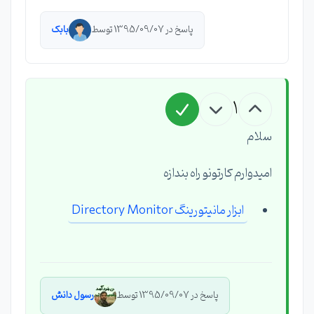
پاسخ در 1395/09/07 توسط
بابک
1
سلام
امیدوارم کارتونو راه بندازه
ابزار مانیتورینگ Directory Monitor
پاسخ در 1395/09/07 توسط
رسول دانش