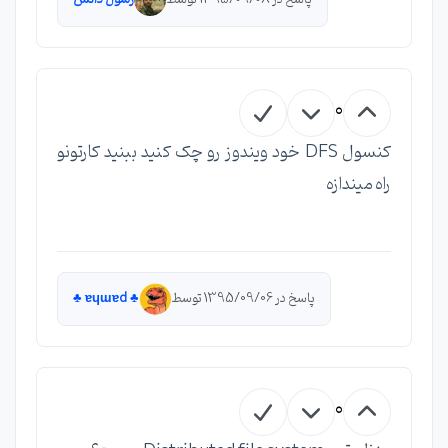
0
کنسول DFS خود ویندوز رو چک کنید ببنید کارتونو
راه میندازه
پاسخ در 1395/09/06 توسط
♣︎ ɐɥɯɐd ♣︎
0