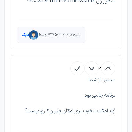
منظورتون Distributed file system هست؟
پاسخ در 1395/09/06 توسط
بابک
0
ممنون از شما
برنامه جالبی بود
آیا با امکانات خود سرور امکان چنین کاری نیست؟