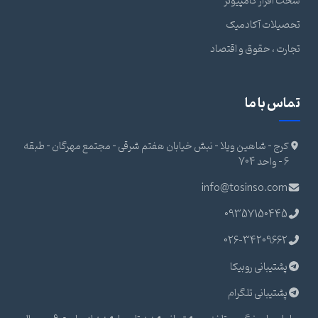
سخت افزار کامپیوتر
تحصیلات آکادمیک
تجارت ، حقوق و اقتصاد
تماس با ما
کرج - شاهین ویلا - نبش خیابان هفتم شرقی - مجتمع مهرگان - طبقه
6 - واحد 704
info@tosinso.com
09357150445
026-34209662
پشتیبانی روبیکا
پشتیبانی تلگرام