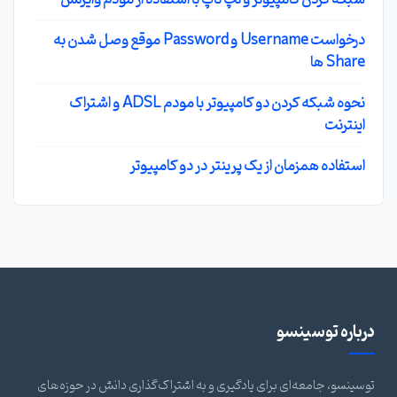
شبکه کردن کامپیوتر و لپ تاپ با استفاده از مودم وایرلس
درخواست Username و Password موقع وصل شدن به
Share ها
نحوه شبکه کردن دو کامپیوتر با مودم ADSL و اشتراک
اینترنت
استفاده همزمان از یک پرینتر در دو کامپیوتر
درباره توسینسو
توسینسو، جامعه‌ای برای یادگیری و به اشتراک‌گذاری دانش در حوزه‌های