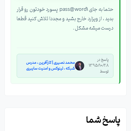
حتما به جای pass@word1 پسورد خودتون رو قرار
بدید ، از ویزارد خارج بشید و مجددا تلاش کنید قطعا
درست میشه مشکل .
پاسخ در
محمد نصیری | کارآفرین ، مدرس
1395/10/28
شبکه ، لینوکس و امنیت سایبری
توسط
پاسخ شما