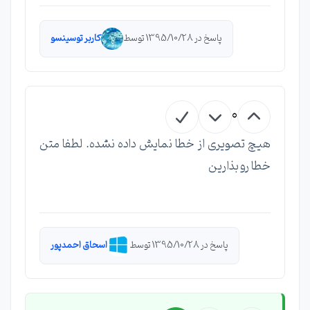
پاسخ در 1395/10/28 توسط
کاربر توسینسو
0
هیچ تصویری از خطا نمایش داده نشده. لطفا متن
خطا رو بذارین
پاسخ در 1395/10/28 توسط
اسحاق احمدپور