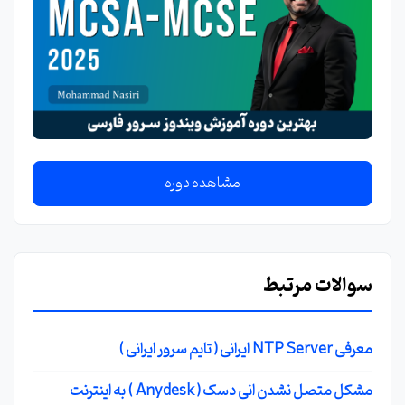
مشاهده دوره
سوالات مرتبط
معرفی NTP Server ایرانی ( تایم سرور ایرانی )
مشکل متصل نشدن انی دسک ( Anydesk ) به اینترنت