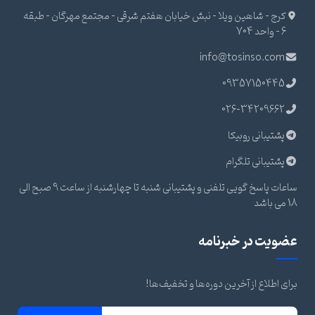
کرج - شاهین ویلا - نبش خیابان هفتم شرقی - مجتمع مهرگان - طبقه
6 - واحد 704
info@tosinso.com
09357150445
026-34209662
پشتیبانی روبیکا
پشتیبانی تلگرام
ساعات پاسخ گویی تلفنی و پشتیبانی شنبه تا چهارشنبه از ساعت 9 صبح الی
18 می باشد
عضویت در خبرنامه
برای اطلاع از آخرین دوره‌ها و تخفیف‌ها!