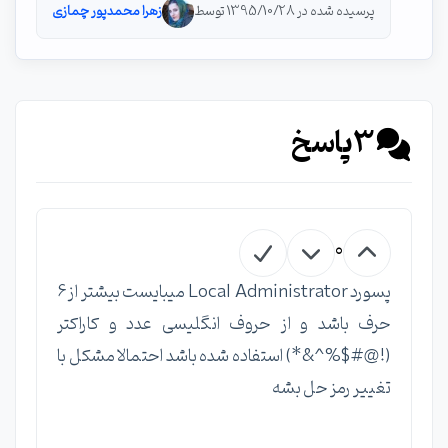
پرسیده شده در 1395/10/28 توسط
زهرا محمدپور چمازی
3
پاسخ
0
پسورد Local Administrator میبایست بیشتر از 6
حرف باشد و از حروف انگلیسی عدد و کاراکتر
(!@#$%^&*) استفاده شده باشد احتمالا مشکل با
تغییر رمز حل بشه