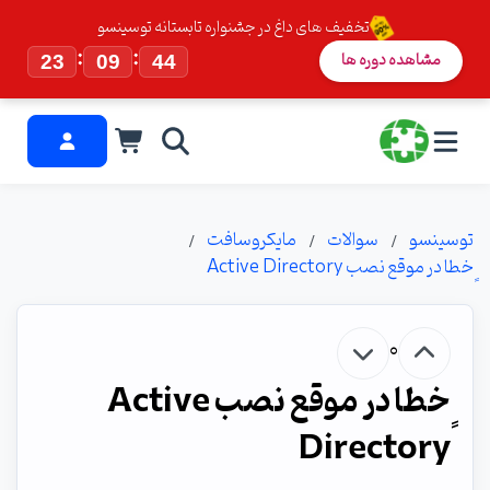
تخفیف های داغ در جشنواره تابستانه توسینسو
:
:
مشاهده دوره ها
23
09
43
توسینسو
سوالات
مایکروسافت
ٍخطا در موقع نصب Active Directory
0
ٍخطا در موقع نصب Active
Directory