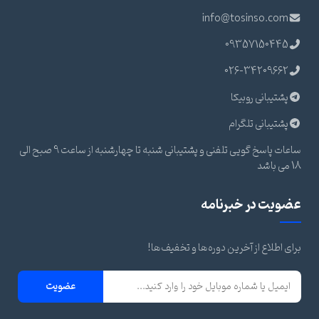
info@tosinso.com
09357150445
026-34209662
پشتیبانی روبیکا
پشتیبانی تلگرام
ساعات پاسخ گویی تلفنی و پشتیبانی شنبه تا چهارشنبه از ساعت 9 صبح الی
18 می باشد
عضویت در خبرنامه
برای اطلاع از آخرین دوره‌ها و تخفیف‌ها!
عضویت