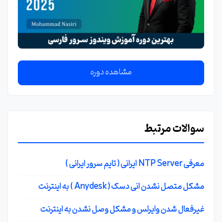
مشاهده دوره
سوالات مرتبط
معرفی NTP Server ایرانی ( تایم سرور ایرانی )
مشکل متصل نشدن انی دسک ( Anydesk ) به اینترنت
غیرفعال شدن وایرلس و مشکل وصل نشدن به اینترنت