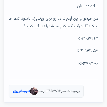
سلام دوستان
من میخوام این آپدیت ها رو برای ویندوزم دانلود کنم اما
لینک دانلود را پیدا نمیکنم ، میشه راهنمایی کنید ؟
KB2919442
KB2919355
KB2982006
پرسیده شده در 1395/11/06 توسط
علیرضا نوروزی