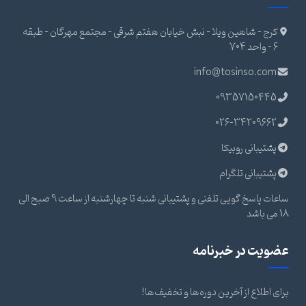
کرج - شاهین ویلا - نبش خیابان هفتم شرقی - مجتمع مهرگان - طبقه
6 - واحد 704
info@tosinso.com
09357150445
026-34209662
پشتیبانی روبیکا
پشتیبانی تلگرام
ساعات پاسخ گویی تلفنی و پشتیبانی شنبه تا چهارشنبه از ساعت 9 صبح الی
18 می باشد
عضویت در خبرنامه
برای اطلاع از آخرین دوره‌ها و تخفیف‌ها!