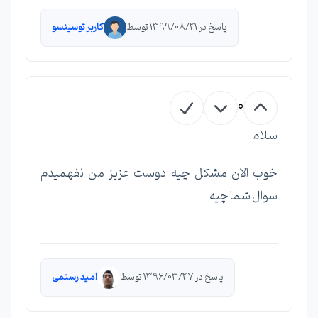
پاسخ در 1399/08/21 توسط
کاربر توسینسو
0
سلام
خوب الان مشکل چیه دوست عزیز من نفهمیدم
سوال شما چیه
پاسخ در 1396/03/27 توسط
امید رستمی