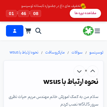
تخفیف های داغ در جشنواره تابستانه توسینسو
:
:
مشاهده دوره ها
01
46
07
توسینسو
سوالات
مایکروسافت
نحوه ارتباط با wsus
0
نحوه ارتباط با wsus
سلام من به کمک اموزش خانم مهندس مریم حیات نظری
سرور wSUS نصب کردم