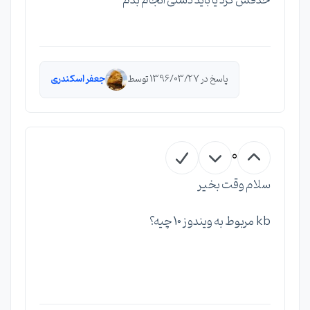
حذفش کرد یا باید دستی انجام بدم
پاسخ در 1396/03/27 توسط
جعفر اسکندری
0
سلام وقت بخیر
kb مربوط به ویندوز 10 چیه؟