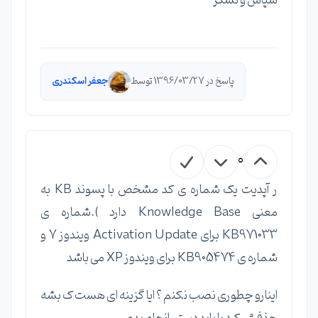
سپاس و تشکر
پاسخ در 1396/03/27 توسط
جعفر اسکندری
0
ر آپدیت یک شماره ی کد مشخص با پسوند KB به
معنی Knowledge Base دارد ).شماره ی
KB971033 برای Activation Update ویندوز 7 و
شماره ی KB905474 برای ویندوز XP می باشد
اینارو چطوری نصب نکنم ؟ ایا گزینه ای هست ک بشه