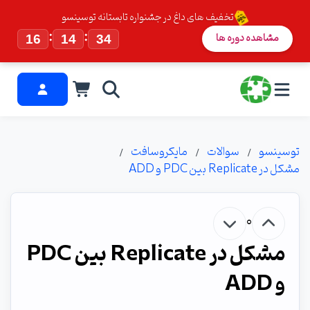
تخفیف های داغ در جشنواره تابستانه توسینسو
:
:
مشاهده دوره ها
16
14
34
توسینسو
سوالات
مایکروسافت
مشکل در Replicate بین PDC و ADD
0
مشکل در Replicate بین PDC
و ADD