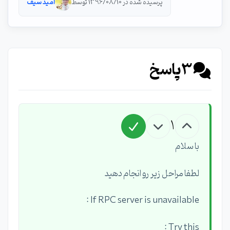
پرسیده شده در 1396/08/10 توسط
امید سیف
3
پاسخ
1
با سلام
لطفا مراحل زیر رو انجام دهید
If RPC server is unavailable :
Try this :