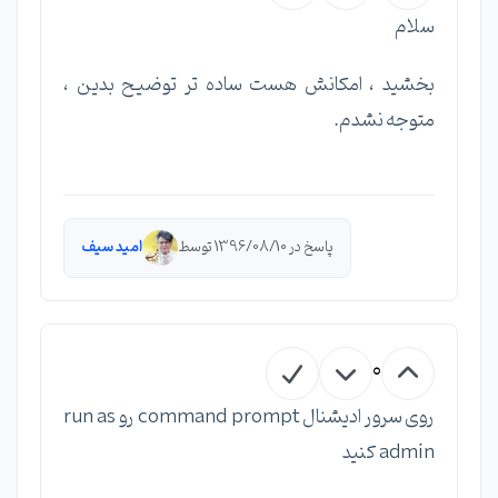
سلام
بخشید ، امکانش هست ساده تر توضیح بدین ،
متوجه نشدم.
پاسخ در 1396/08/10 توسط
امید سیف
0
روی سرور ادیشنال command prompt رو run as
admin کنید