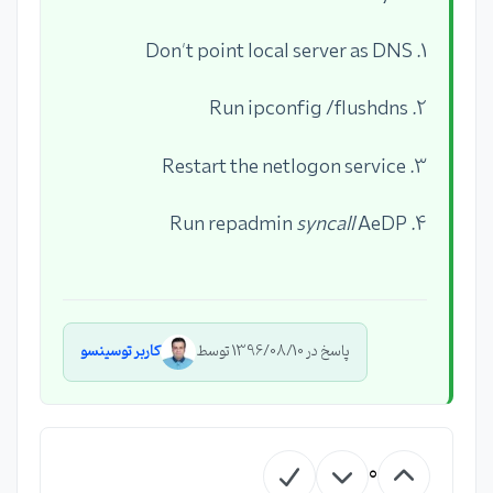
1. Don't point local server as DNS
2. Run ipconfig /flushdns
3. Restart the netlogon service
syncall
AeDP
4. Run repadmin
پاسخ در 1396/08/10 توسط
کاربر توسینسو
0