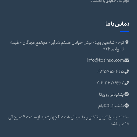
تجارت ، حقوق و اقتصاد
تماس با ما
کرج - شاهین ویلا - نبش خیابان هفتم شرقی - مجتمع مهرگان - طبقه
6 - واحد 704
info@tosinso.com
09357150445
026-34209662
پشتیبانی روبیکا
پشتیبانی تلگرام
ساعات پاسخ گویی تلفنی و پشتیبانی شنبه تا چهارشنبه از ساعت 9 صبح الی
18 می باشد