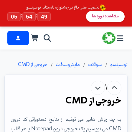
تخفیف های داغ در جشنواره تابستانه توسینسو
:
:
مشاهده دوره ها
05
54
48
توسینسو
سوالات
مایکروسافت
خروجی از CMD
1
خروجی از CMD
به چه روش هایی می تونیم از نتایج دستوراتی که درون
CMD می نویسیم یک خروجی درون Notepad یا هر قالب