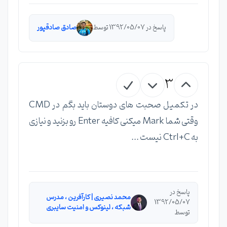
پاسخ در 1392/05/07 توسط
صادق صادقپور
3
در تکمیل صحبت های دوستان باید بگم در CMD
وقتی شما Mark میکنی کافیه Enter رو بزنید و نیازی
به Ctrl+C نیست ...
پاسخ در
محمد نصیری | کارآفرین ، مدرس
1392/05/07
شبکه ، لینوکس و امنیت سایبری
توسط