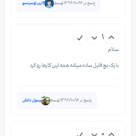
پاسخ در 1396/10/16 توسط
کاربر توسینسو
1
سلام
با یک بچ فایل ساده میشه همه این کارها رو کرد
پاسخ در 1396/10/16 توسط
رسول دانش
0