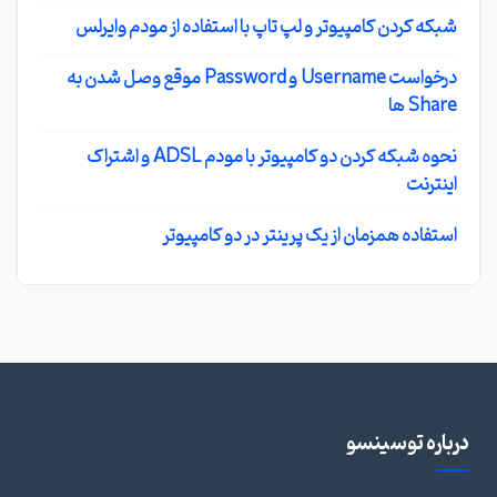
شبکه کردن کامپیوتر و لپ تاپ با استفاده از مودم وایرلس
درخواست Username و Password موقع وصل شدن به
Share ها
نحوه شبکه کردن دو کامپیوتر با مودم ADSL و اشتراک
اینترنت
استفاده همزمان از یک پرینتر در دو کامپیوتر
درباره توسینسو