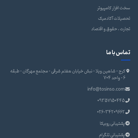
سخت افزار کامپیوتر
تحصیلات آکادمیک
تجارت ، حقوق و اقتصاد
تماس با ما
کرج - شاهین ویلا - نبش خیابان هفتم شرقی - مجتمع مهرگان - طبقه
6 - واحد 704
info@tosinso.com
09357150445
026-34209662
پشتیبانی روبیکا
پشتیبانی تلگرام