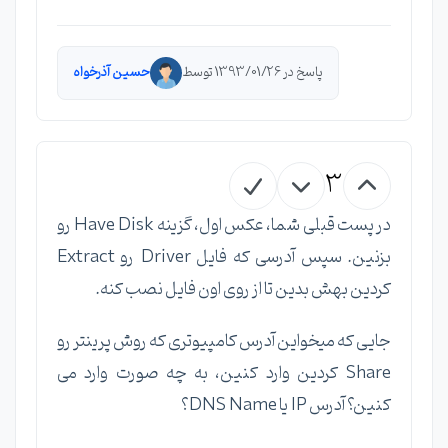
پاسخ در 1393/01/26 توسط
حسین آذرخواه
3
در پست قبلی شما، عکس اول، گزینه Have Disk رو
بزنین. سپس آدرسی که فایل Driver رو Extract
کردین بهش بدین تا از روی اون فایل نصب کنه.
جایی که میخواین آدرس کامپیوتری که روش پرینتر رو
Share کردین وارد کنین، به چه صورت وارد می
کنین؟ آدرس IP یا DNS Name؟