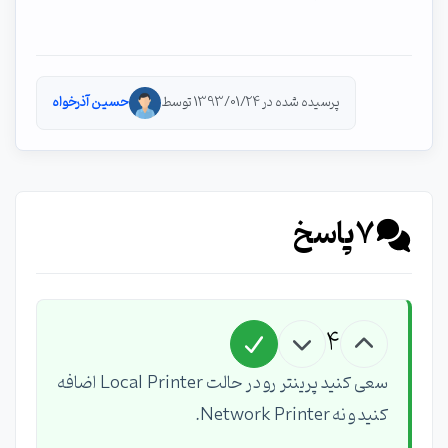
پرسیده شده در 1393/01/24 توسط
حسین آذرخواه
7
پاسخ
4
سعی کنید پرینتر رو در حالت Local Printer اضافه
کنید و نه Network Printer.