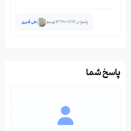
پاسخ در 1396/07/17 توسط
علی قنبری
پاسخ شما