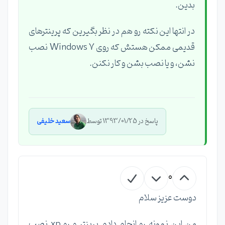
بدین.
در انتها این نکته رو هم در نظر بگیرین که پرینترهای
قدیمی ممکن هستش که روی Windows 7 نصب
نشن، و یا نصب بشن و کار نکنن.
پاسخ در 1393/01/25 توسط
سعید خلیفی
0
دوست عزیز سلام
من این نمونه رو انجام دادم پرینتر و رو xp نصب