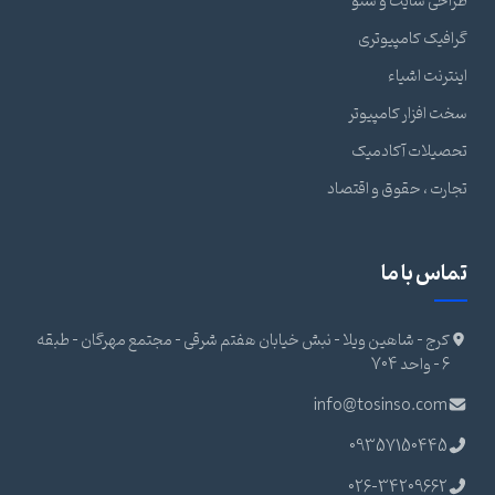
طراحی سایت و سئو
گرافیک کامپیوتری
اینترنت اشیاء
سخت افزار کامپیوتر
تحصیلات آکادمیک
تجارت ، حقوق و اقتصاد
تماس با ما
کرج - شاهین ویلا - نبش خیابان هفتم شرقی - مجتمع مهرگان - طبقه
6 - واحد 704
info@tosinso.com
09357150445
026-34209662