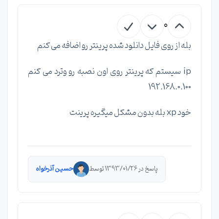
0
بله از روی فایل دانلود شده پرینتر رو اضافه می کنم
ip سیستم که پرینتر روی اون نصبه رو وترد می کنم
192.168.0.100
خود xp بله بدون مشکل میگیره پرینت
پاسخ در 1393/01/26 توسط
حسین آذرخواه