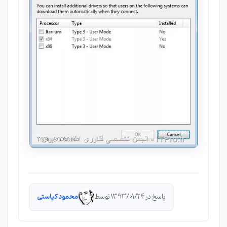
پاسخ در 1393/01/24 توسط
محمود کیاستی