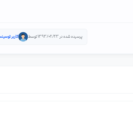
پرسیده شده در 1393/02/23 توسط
کاربر توسینس