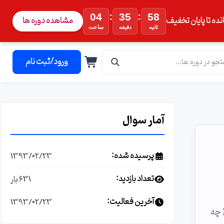
:
:
04
35
57
نده تا پایان تخفیف
مشاهده دوره ها
ثانیه
دقیقه
ساعت
ورود/ثبت نام
آمار سوال
پرسیده شده:
1393/02/23
تعداد بازدید:
631 بار
آخرین فعالیت:
1393/02/23
( چه