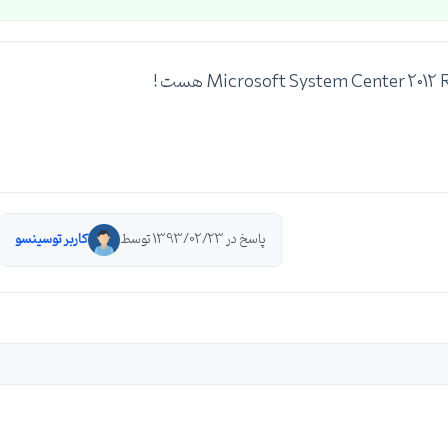
پاسخ در 1393/02/23 توسط
کاربر توسینسو