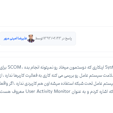
پاسخ در 1393/02/23 توسط
علیرضا امینی مهر
خیر هیچکدوم از نرم افزارهای مجموعه System Center اینکاری که دوستمون میخاد رو نمیتونه انجام بده ، SCOM ب
ت سیستم عامل رو بررسی می کنه کاری به فعالیت کاربرها نداره ، از
ار و سیستم عامل تحت شبکه استفاده میشه اون هم کاربردی نداره ، اگر واقعا
دنبال نتیجه هستید باید سراغ همون مواردی بگردید که اشاره کردم و به عنوان User Activity Monitor معروف هس