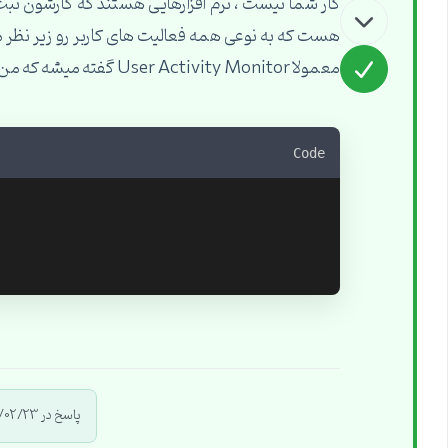
کار شما نیست ، نرم افزارهایی هستند که کارشون ثب
هست که به نوعی همه فعالیت های کاربر رو زیر نظر میگیر
معمولا User Activity Monitor گفته میشه که من چند نمونه از اونها رو به شما معرفی می کنم :
Code
پاسخ در 1393/02/23 توسط