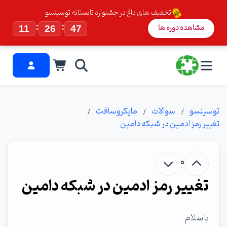
تخفیف های داغ در جشنواره تابستانه توسینسو
:
:
مشاهده دوره ها
11
26
46
توسینسو
سوالات
مایکروسافت
تغییر رمز ادمین در شبکه دامین
0
تغییر رمز ادمین در شبکه دامین
با سلام