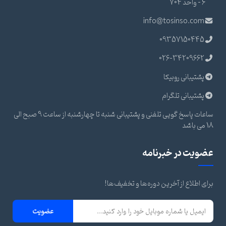
6 - واحد 704
info@tosinso.com
09357150445
026-34209662
پشتیبانی روبیکا
پشتیبانی تلگرام
ساعات پاسخ گویی تلفنی و پشتیبانی شنبه تا چهارشنبه از ساعت 9 صبح الی
18 می باشد
عضویت در خبرنامه
برای اطلاع از آخرین دوره‌ها و تخفیف‌ها!
عضویت