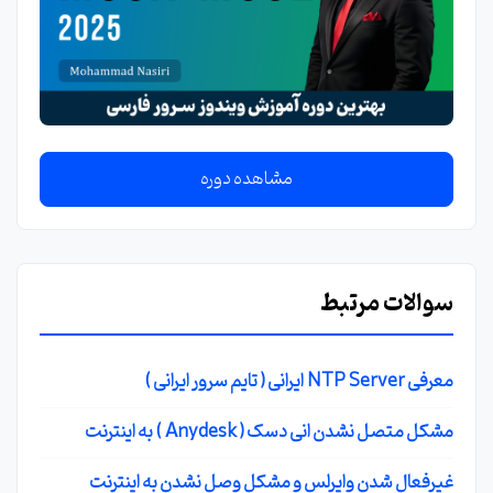
مشاهده دوره
سوالات مرتبط
معرفی NTP Server ایرانی ( تایم سرور ایرانی )
مشکل متصل نشدن انی دسک ( Anydesk ) به اینترنت
غیرفعال شدن وایرلس و مشکل وصل نشدن به اینترنت