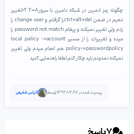
چگونه رمز ادمین در شبکه دامین با سرور2008 r2تغییر
دهیم در ضمن ctrl+alt+delرا گرفتم و change user را
زدم ولی تغییر نمیکنه و پیغام password not match را
میده و تغییرات را از مسیر local palicy ->account
policy->passwordpolicy هم انجام میدم ولی تغییر
نمیکنه نمدونم باید چکار کنم لطفا راهنمایی کنید
پرسیده شده در 1393/03/17 توسط
الیاس شفیعی
7
پاسخ