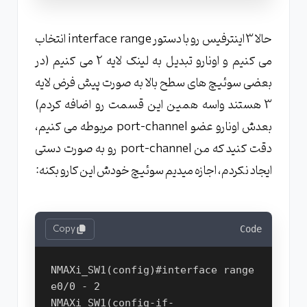
حالا 3 اینترفیس رو با دستور interface range انتخاب
می کنیم و اونارو تبدیل به لینک لایه 2 می کنیم (در
بعضی سوئیچ های سطح بالا به صورت پیش فرض لایه
3 هستند واسه همین این قسمت رو اضافه کردم)
بعدش اونارو عضو port-channel مربوطه می کنیم،
دقت کنید که من port-channel رو به صورت دستی
ایجاد نکردم، اجازه میدیم سوئیچ خودش این کارو بکنه:
Copy
Code
NMAXi_SW1(config)#interface range 
e0/0 - 2

NMAXi_SW1(config-if-