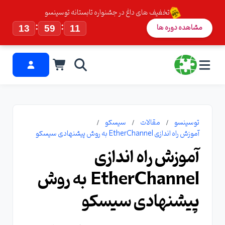
تخفیف های داغ در جشنواره تابستانه توسینسو
:
:
مشاهده دوره ها
13
59
10
توسینسو
مقالات
سیسکو
آموزش راه اندازی EtherChannel به روش پیشنهادی سیسکو
آموزش راه اندازی
EtherChannel به روش
پیشنهادی سیسکو