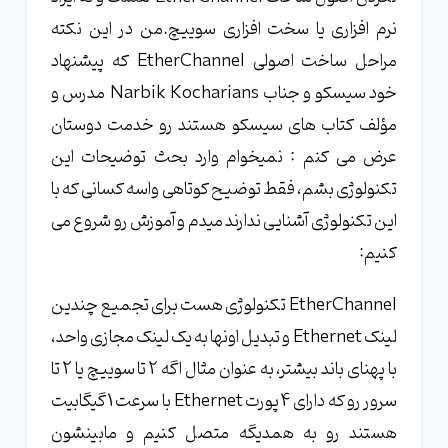
نرم افزاری یا سخت افزاری سوییچ.من در این نکته
مراحل ساخت اصولی EtherChannel که پیشنهاد
خود سیسکو و جناب Narbik Kocharians مدرس و
مؤلف کتاب های سیسکو هستند رو خدمت دوستان
عرض می کنم : نمیخوام وارد بحث توضیحات این
تکنولوژی بشم، فقط توضیح کوتاهی واسه کسانی که با
این تکنولوژی آشنایی ندارند میدم و آموزش رو شروع می
کنیم:
EtherChannel تکنولوژی هست برای تجمیع چندین
لینک Ethernet و تبدیل اونها به یک لینک مجازی واحد،
با پهنای باند بیشتر، به عنوان مثال اگه 2 تا سوییچ یا 2 تا
سرور رو که دارای 4 پورت Ethernet با سرعت 1 گیگابیت
هستند رو به همدیگه متصل کنیم و مابینشون