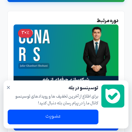
دوره مرتبط
30٪
×
توسینسو در بله
بهترین دوره آموزشی CCNA Routing&Switching
برای اطلاع از آخرین تخفیف ها و رویدادهای توسینسو
صفر تا صد + 9 درس رایگان و مدرک
کانال ما را در پیام رسان بله دنبال کنید!
:
:
10
59
13
عضویت
مشاهده و ثبت نام