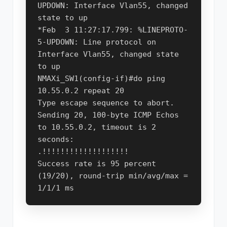
UPDOWN: Interface Vlan55, changed 
state to up

*Feb  3 11:27:17.799: %LINEPROTO-
5-UPDOWN: Line protocol on 
Interface Vlan55, changed state 
to up

NMAXi_SW1(config-if)#do ping 
10.55.0.2 repeat 20

Type escape sequence to abort.

Sending 20, 100-byte ICMP Echos 
to 10.55.0.2, timeout is 2 
seconds:

.!!!!!!!!!!!!!!!!!!!

Success rate is 95 percent 
(19/20), round-trip min/avg/max = 