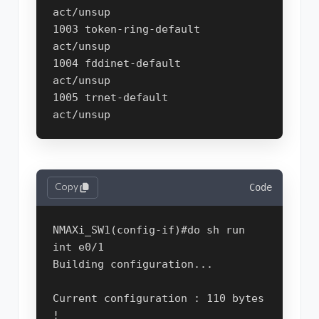
act/unsup 

1003 token-ring-default               
act/unsup 

1004 fddinet-default                  
act/unsup 

1005 trnet-default                    
Copy
Code
NMAXi_SW1(config-if)#do sh run 
int e0/1

Building configuration...

Current configuration : 110 bytes

!
