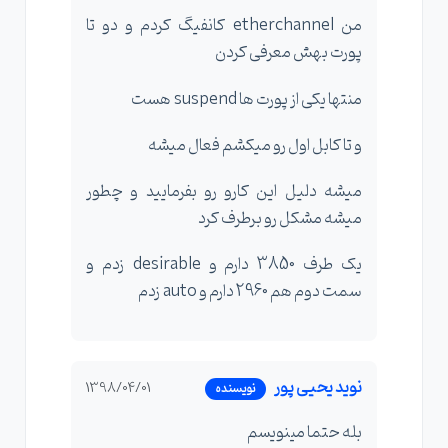
من etherchannel کانفیگ کردم و دو تا
پورت بهش معرفی کردن
منتها یکی از پورت ها suspend هست
و تا کابل اول رو میکشم فعال میشه
میشه دلیل این کارو رو بفرمایید و چطور
میشه مشکل رو برطرف کرد
یک طرف 3850 دارم و desirable زدم و
سمت دوم هم 2960 دارم و auto زدم
نوید یحیی پور
1398/04/01
نویسنده
بله حتما مینویسم