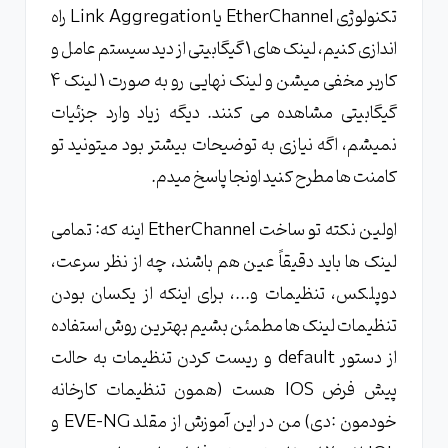
تکنولوژی EtherChannel یا Link Aggregation راه
اندازی کنیم، لینک های 1 گیگابیتی از دید سیستم عامل و
کاربر مخفی میشن و لینک نهایی رو به صورت 1 لینک 4
گیگابیتی مشاهده می کنند. دیگه زیاد وارد جزئیات
نمیشم، اگه نیازی به توضیحات بیشتر بود میتونید تو
کامنت ها مطرح کنید اونجا پاسخ میدم.
اولین نکته تو ساخت EtherChannel اینه که: تمامی
لینک ها باید دقیقاً عین هم باشند، چه از نظر سرعت،
دوپلکس، تنظیمات و...، برای اینکه از یکسان بودن
تنظیمات لینک ها مطمئن بشیم بهترین روش استفاده
از دستور default و ریست کردن تنظیمات به حالت
پیش فرض IOS هست (همون تنظیمات کارخانه
خودمون :دی) من در این آموزش از مقلد EVE-NG و