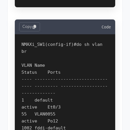
Copy
Code
NMAXi_SW1(config-if)#do sh vlan 
br

VLAN Name                             
Status    Ports

---- ----------------------------
---- --------- ------------------
-------------

1    default                          
active    Et0/3

55   VLAN0055                         
active    Po12

1002 fddi-default                     