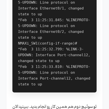
5-UPDOWN: Line protocol on 
Interface Ethernet0/1, changed 
state to up

*Feb  3 11:25:31.845: %LINEPROTO-
5-UPDOWN: Line protocol on 
Interface Ethernet0/2, changed 
state to up

NMAXi_SW1(config-if-range)#

*Feb  3 11:25:32.799: %LINK-3-
UPDOWN: Interface Port-channel12, 
changed state to up

*Feb  3 11:25:33.810: %LINEPROTO-
5-UPDOWN: Line protocol on 
Interface Port-channel12, changed 
تو سوئیچ دوم هم همین کار رو انجام بدید. ببینید الان