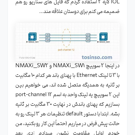
IOL لایه 2 استفاده کردم که فایل های سناریو رو هم
ضمیمه می کنم برای دوستان علاقه مند...
در اینجا 2 سوییچ NMAXi__SW1 و NMAXi__SW2
با 3 تا لینک Ethernet با پهنای باند هر کدام 10 مگابیت
بر ثانیه به همدیگه متصل شده اند، می خواهیم بین
این 2 سوییچ یه لینک واحد به اسم port-channel 12
بسازیم که پهنای باندش در نهایت 30 مگابیت بر ثانیه
بشه. ابتدا با دستور default تنظیمات هر 3 لینک رو به
حالت پیش فرض در میاریم (حتماً این کار رو بکنید، من
خودم اوایل مقاومت نشون میدادم :دی بعد