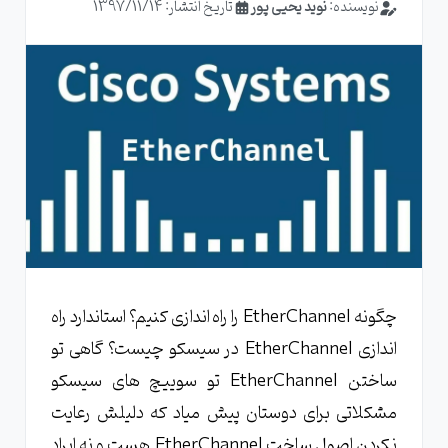
نویسنده:
نوید یحیی پور
تاریخ انتشار: 1397/11/14
چگونه EtherChannel را راه اندازی کنیم؟ استاندارد راه
اندازی EtherChannel در سیسکو چیست؟ گاهی تو
ساختن EtherChannel تو سوییچ های سیسکو
مشکلاتی برای دوستان پیش میاد که دلیلش رعایت
نکردن اصول ساخت EtherChannel هست و نه ایراد