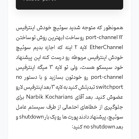
همونطور که متوجه شدید سوئیچ خودش اینترفیس
port-channel 12 رو ساخت (بهترین روش تو ساختن
EtherChannel لایه 2 اینه که اجازه بدیم سوئیچ
خودش اینترفیس مربوطه رو درست کنه این پیشنهاد
خود سیسکو هست، ولی تو لایه 3 میگه اینترفیس
port-channel رو خودتون بسازید و با دستور no
switchport تبدیلش کنید به لایه 3 بعد اینترفیس لارو
عضوش کنید. بعد آقای Narbik Kocharians برای
جلوگیری از خطاهای احتمالی از طرف سیستم عامل
سوئیچ، پیشنهاد دادند پورت ها رو یک بار shutdown و
بعد no shutdown کنید: