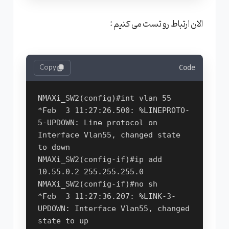
الان ارتباط رو تست می کنیم :
Copy
Code
NMAXi_SW2(config)#int vlan 55

*Feb  3 11:27:26.500: %LINEPROTO-
5-UPDOWN: Line protocol on 
Interface Vlan55, changed state 
to down

NMAXi_SW2(config-if)#ip add 
10.55.0.2 255.255.255.0

NMAXi_SW2(config-if)#no sh

*Feb  3 11:27:36.207: %LINK-3-
UPDOWN: Interface Vlan55, changed 
state to up
