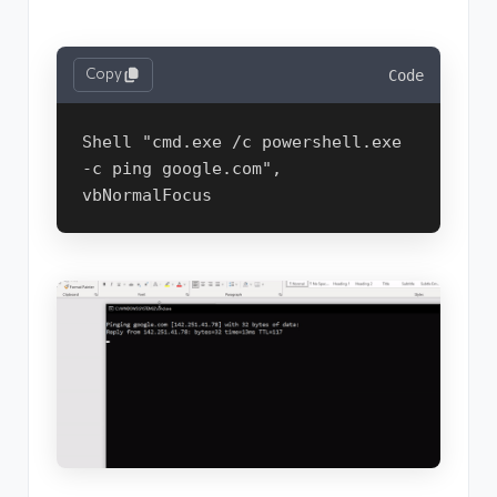
Copy
Code
Shell "cmd.exe /c powershell.exe 
-c ping google.com", 
vbNormalFocus