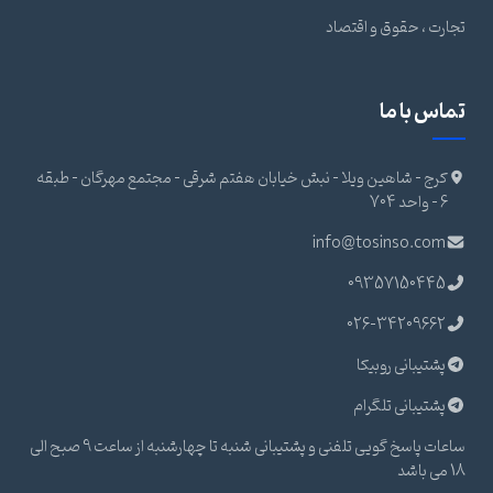
تجارت ، حقوق و اقتصاد
تماس با ما
کرج - شاهین ویلا - نبش خیابان هفتم شرقی - مجتمع مهرگان - طبقه
6 - واحد 704
info@tosinso.com
09357150445
026-34209662
پشتیبانی روبیکا
پشتیبانی تلگرام
ساعات پاسخ گویی تلفنی و پشتیبانی شنبه تا چهارشنبه از ساعت 9 صبح الی
18 می باشد