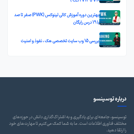
V10 تا CEH V13 )
بهترین دوره آموزش کالی لینوکس (PWK) صفر تا صد
با 19 درس رایگان
بررسی 15 وب سایت تخصصی هک ، نفوذ و امنیت
درباره توسینسو
توسینسو، جامعه‌ای برای یادگیری و به اشتراک‌گذاری دانش در حوزه‌های
مختلف فناوری اطلاعات است. ما به شما کمک می‌کنیم تا مهارت‌های خود
را ارتقا دهید.