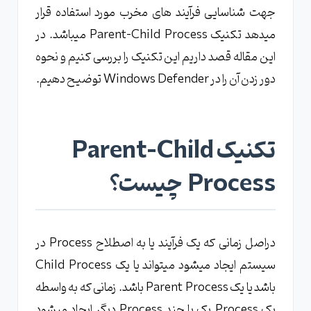
امنیتی چیست؟
جهت شناسایی فرآيند های مخرب مورد استفاده قرار
بررسی عملی تکنیک Parent-Child Process در
میدهد تکنیک‌ Parent-Child Process میباشد. در
تجهیزات امنیتی
این مقاله قصد داریم این تکنیک را بررسی کنیم و نحوه
[روش اول]چگونه تکنیک Parent-Child
دور زدن آن را در Windows Defender توضیح دهیم.
Process را دور بزنیم؟
[روش دوم] چگونه تکنیک Parent-Child
Process را دور بزنیم؟
تکنیک Parent-Child
Process چیست؟
دراصل زمانی که یک فرآیند یا به اصطلاح Process در
سیستم ایجاد میشود میتواند یا یک Child Process
باشد یا یک Parent Process باشد. زمانی که به واسطه
یک Process یک یا چند Process دیگر ایجاد میشود