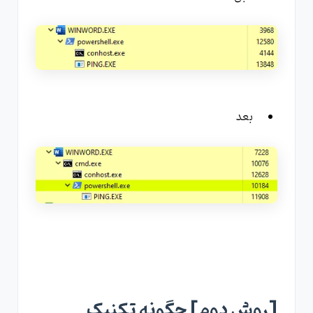
بعد
[روش دوم] چگونه تکنیک