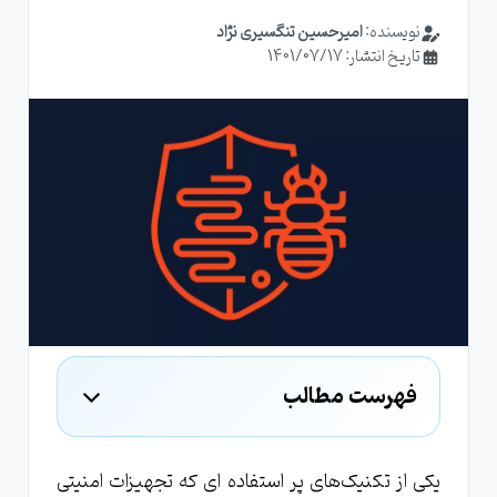
نویسنده:
امیرحسین تنگسیری نژاد
تاریخ انتشار: 1401/07/17
فهرست مطالب
تکنیک Parent-Child Process چیست؟
روش Parent-Child Process در تجهیزات
یکی از تکنیک‌های پر استفاده ای که تجهیزات امنیتی