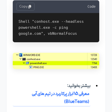
Copy
Code
Shell "conhost.exe --headless 
powershell.exe -c ping 
google.com", vbNormalFocus
بیشتر بخوانید:
معرفی 15 ابزار پرکاربرد در تیم های آبی
(BlueTeams)