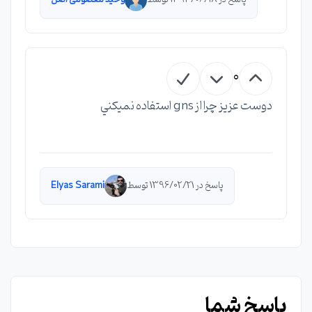
0
دوست عزيز چرا از gns استفاده نميكني
پاسخ در 1396/02/21 توسط
Elyas Sarami
پاسخ شما