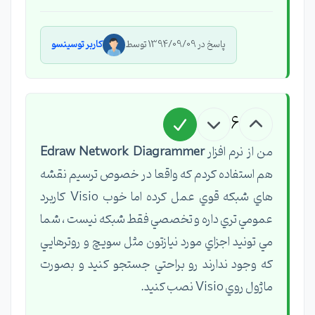
پاسخ در 1394/09/09 توسط
کاربر توسینسو
6
من از نرم افزار
Edraw Network Diagrammer
هم استفاده كردم كه واقعا در خصوص ترسيم نقشه
هاي شبكه قوي عمل كرده اما خوب Visio كاربرد
عمومي تري داره و تخصصي فقط شبكه نيست ، شما
مي تونيد اجزاي مورد نيازتون مثل سويچ و روترهايي
كه وجود ندارند رو براحتي جستجو كنيد و بصورت
ماژول روي Visio نصب كنيد.