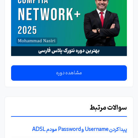
مشاهده دوره
سوالات مرتبط
پیدا کردن Username و Password مودم ADSL