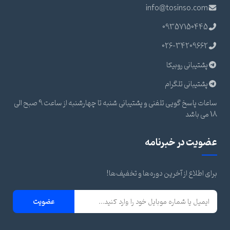
info@tosinso.com
09357150445
026-34209662
پشتیبانی روبیکا
پشتیبانی تلگرام
ساعات پاسخ گویی تلفنی و پشتیبانی شنبه تا چهارشنبه از ساعت 9 صبح الی
18 می باشد
عضویت در خبرنامه
برای اطلاع از آخرین دوره‌ها و تخفیف‌ها!
عضویت