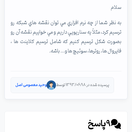
سلام
به نظر شما از چه نرم افزاري مي توان نقشه هاي شبكه رو
ترسيم كرد، مثلاً يه سناريويي داريم و مي خواييم نقشه آن رو
بصورت شكل ترسيم كنيم كه شامل ترسيم كلاينت ها ،
فايروال ها، روترها، سوئيچ ها و... باشه.
پرسیده شده در 1393/06/18 توسط
وحید معصومی اصل
9
پاسخ