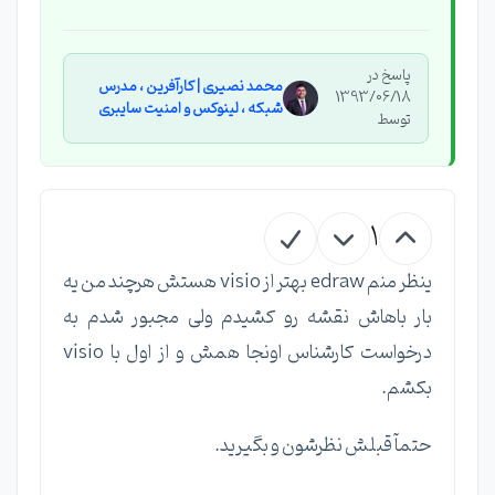
پاسخ در
محمد نصیری | کارآفرین ، مدرس
1393/06/18
شبکه ، لینوکس و امنیت سایبری
توسط
1
ینظر منم edraw بهتر از visio هستش هرچند من یه
بار باهاش نقشه رو کشیدم ولی مجبور شدم به
درخواست کارشناس اونجا همش و از اول با visio
بکشم.
حتمآ قبلش نظرشون و بگیرید.