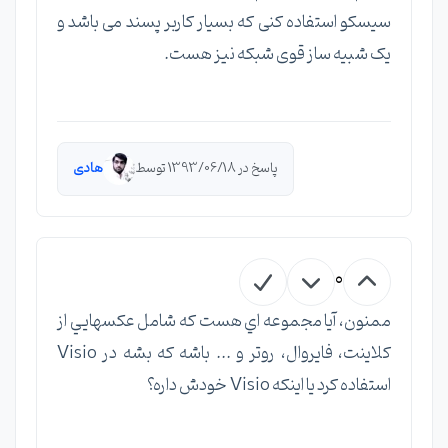
سیسکو استفاده کنی که بسیار کاربر پسند می باشد و
یک شبیه ساز قوی شبکه نیز هست.
پاسخ در 1393/06/18 توسط
هادی
0
ممنون، آيا مجموعه اي هست كه شامل عكسهايي از
كلاينت، فايروال، روتر و ... باشه كه بشه در Visio
استفاده كرد يا اينكه Visio خودش داره؟