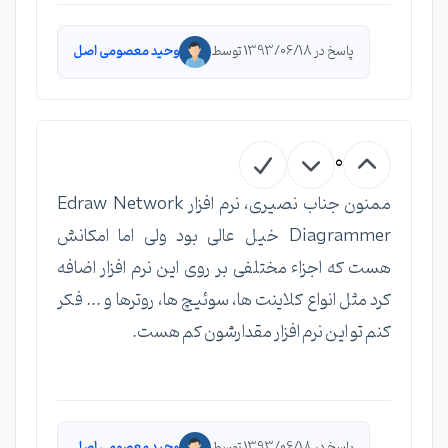
پاسخ در 1393/06/18 توسط
وحید معصومی اصل
0
ممنون جناب نصیری، نرم افزار Edraw Network
Diagrammer خیل عالی بود ولی اما امکانش
هست که اجزاء مختلفی بر روی این نرم افزار اضافه
کرد مثل انواع کلاینت ها، سوئیچ ها، روترها و ... فکر
کنم تو این نرم افزار مقدارشون کم هست.
پاسخ در 1393/06/18 توسط
وحید معصومی اصل