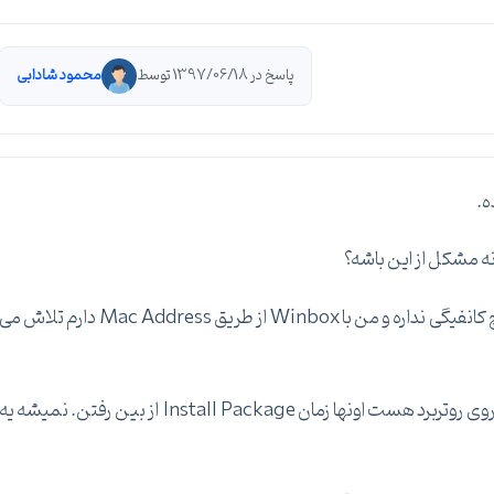
پاسخ در 1397/06/18 توسط
محمود شادابی
بعد از نصب وقتی که روتر با حافظه Nand بالا اومد هیچ کانفیگی نداره و من با Winbox از طریق Mac Address دارم تلاش م
بعد می خواستم بدونم یه Default Configuration روی روتربرد هست اونها زمان Install Package از بین رفتن. نمیشه یه