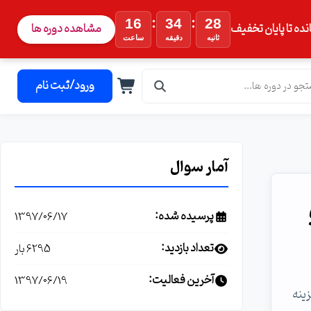
:
:
16
34
27
نده تا پایان تخفیف
مشاهده دوره ها
ثانیه
دقیقه
ساعت
ورود/ثبت نام
آمار سوال
Win و
پرسیده شده:
1397/06/17
تعداد بازدید:
6295 بار
آخرین فعالیت:
1397/06/19
رت Serial وصل شدم و گزینه