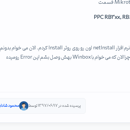
PPC RB3xx, RB60
مربوط به نسخه 5.26 (Legacy) رو دانلود کردم و از طریق نرم افزار netInstall اون رو روی روتر Install کردم. الان 
 بهش وصل بشم این Error رومیده
پرسیده شده در 1397/06/17 توسط
محمود شاداب