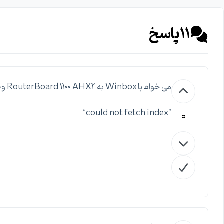
11
پاسخ
می خوام با Winbox به RouterBoard 1100 AHX2 وصل بشم این Error رومیده
0
"could not fetch index"