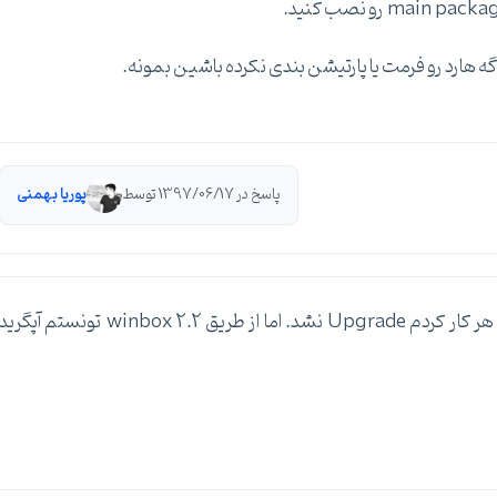
 هارد رو فرمت یا پارتیشن بندی نکرده باشین بمونه.
پاسخ در 1397/06/17 توسط
پوریا بهمنی
با winbox 2.2 مشکل حل شد. از طریق NetInstall هر کار کردم Upgrade نشد. اما از طریق winbox 2.2 تونستم آپگری