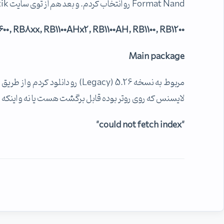
Format Nand رو انتخاب کردم. و بعد هم از توی سایت Mikrotik قسمت
0, RB8xx, RB1100AHx2, RB1100AH, RB1100, RB1200
Main package
لایسنس که روی روتر بوده قابل برگشت هست یا نه و اینکه چرا الان که می خوام با Winbox
"could not fetch index"