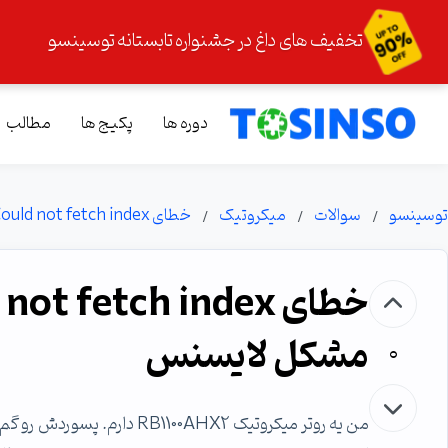
تخفیف های داغ در جشنواره تابستانه توسینسو
دوره ها
پکیج ها
مطالب
توسینسو
سوالات
میکروتیک
خطای Could not fetch index در اتصال به Winbox و مشکل لایسنس
مشکل لایسنس
0