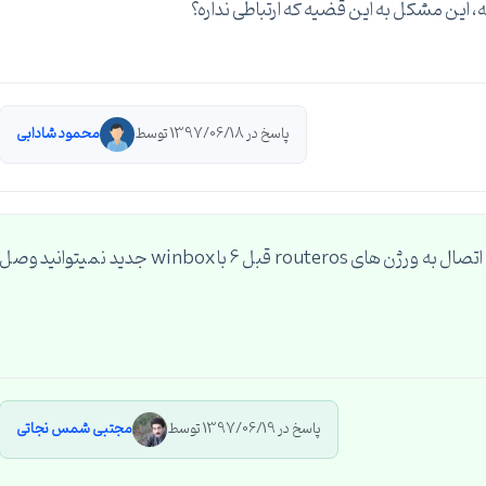
پاسخ در 1397/06/18 توسط
محمود شادابی
همیشه این ورژن قبلی winbox رو داشته باشید. برای اتصال به ورژن های routeros قبل 6 با winbox جدید نمیتوانید وصل
پاسخ در 1397/06/19 توسط
مجتبی شمس نجاتی