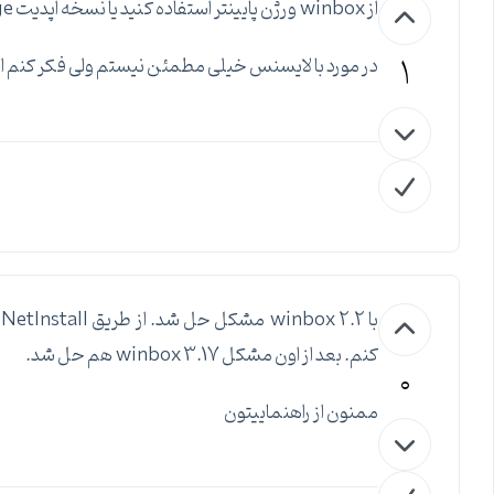
از winbox ورژن پایینتر استفاده کنید یا نسخه اپدیت main package رو نصب کنید.
1
در مورد با لایسنس خیلی مطمئن نیستم ولی فکر کنم اگه
کنم. بعد از اون مشکل winbox 3.17 هم حل شد.
0
ممنون از راهنماییتون