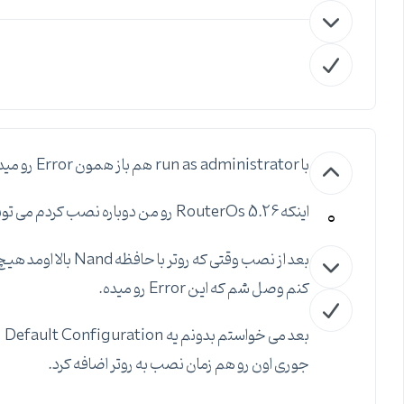
با run as administrator هم باز همون Error رو میده.
0
اینکه RouterOs 5.26 رو من دوباره نصب کردم می تونه مشکل از این باشه؟
کنم وصل شم که این Error رو میده.
جوری اون رو هم زمان نصب به روتر اضافه کرد.