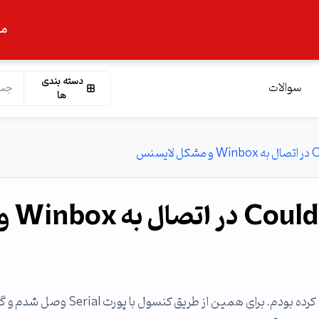
ما
دسته بندی
سوالات
ها
خطای Could not fetch index در اتصال به box
من یه روتر میکروتیک RB1100AHX2 دارم. پسوردش رو گم کرده بودم. برای همین از طریق کنسول با پو