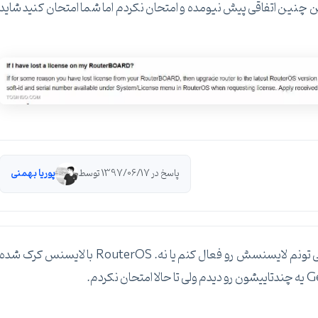
را من چنین اتفاقی پیش نیومده و امتحان نکردم اما شما امتحان کنید شاید
پاسخ در 1397/06/17 توسط
پوریا بهمنی
ممنون از جوابتون. حالا فردا یه تلاش می کنم. ببینم می تونم لایسنسش رو فعال کنم یا نه. RouterOS با لایسنس کرک شده