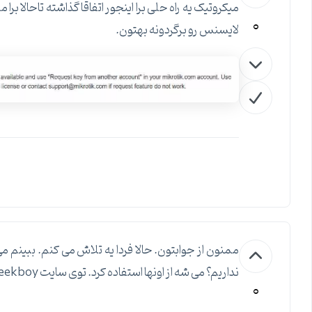
میکروتیک یه راه حلی برا اینجور اتفاقا گذاشته تاحالا ب
0
لایسنس رو برگردونه بهتون.
نداریم؟ می شه از اونها استفاده کرد. توی سایت Geekboy یه چندتاییشون رو دیدم ولی تا حالا امتحان نکردم.
0