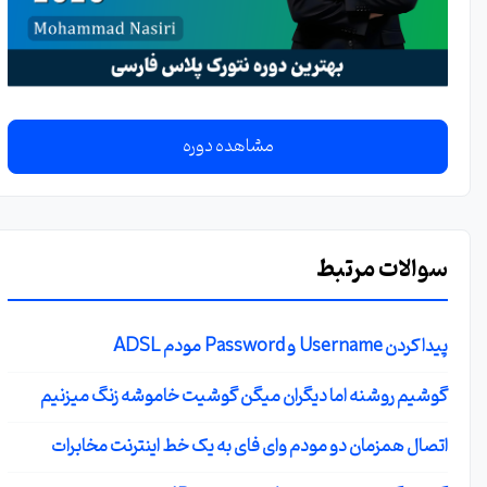
مشاهده دوره
سوالات مرتبط
پیدا کردن Username و Password مودم ADSL
گوشیم روشنه اما دیگران میگن گوشیت خاموشه زنگ میزنیم
اتصال همزمان دو مودم وای فای به یک خط اینترنت مخابرات