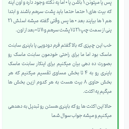
پس یا میتونن 1 باشن یا 0 اما یه نکته وجود داره و اون اینه
که بیت های 1 حتما حتما باید پشت سرهم باشند و ابتدا
هم 1 ها بیایند بعد 0 ها پس وقتی گفته میشه اسلش 21
ینی از سمت چپ 21 تا 1 پشت سرهم و 11 تا 0 بعد از اون.
خب این چیزی که بالا گفتم فرم دودویی یا باینری سابنت
ماسک بود اما ما برای راحتی خودمون سابنت ماسک رو
بصورت ده دهی بیان میکنیم برای اینکار سابنت ماسک
باینری رو به 4 تا بخش مساوی تقسیم میکنیم که هر
بخش حاوی 8 بیت هست به هر کدوم ازین بخش ها
میگیم یه اکتت.
حالا این اکتت ها رو که باینری هستن رو تبدیل به دهدهی
میکنیم و میشه جواب سوال شما