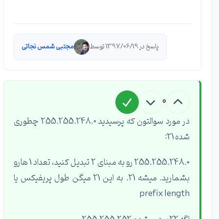
پاسخ در 1397/06/19 توسط
مجتبی شمس نجاتی
0
در مورد سوالتون که پرسیدید 255.255.248.0 چطوری
شده 21:
255.255.248.0 رو به مبنای 2 تبدیل کنید، تعداد 1 هارو
بشمارید. میشه 21. به این 21 میگن طول پریفیکس یا
prefix length