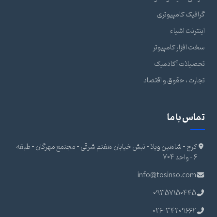
گرافیک کامپیوتری
اینترنت اشیاء
سخت افزار کامپیوتر
تحصیلات آکادمیک
تجارت ، حقوق و اقتصاد
تماس با ما
کرج - شاهین ویلا - نبش خیابان هفتم شرقی - مجتمع مهرگان - طبقه
6 - واحد 704
info@tosinso.com
09357150445
026-34209662