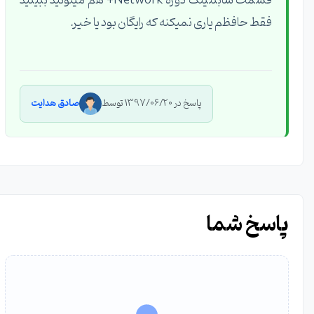
قسمت سابنتینگ دوره Network+ هم میتونید ببینید
فقط حافظم یاری نمیکنه که رایگان بود یا خیر.
پاسخ در 1397/06/20 توسط
صادق هدایت
پاسخ شما