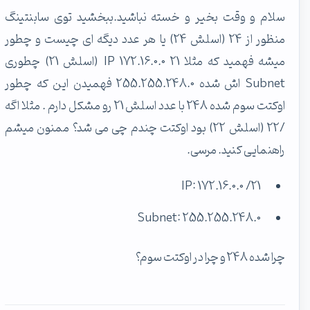
سلام و وقت بخیر و خسته نباشید.ببخشید توی سابنتینگ
منظور از 24 (اسلش 24) یا هر عدد دیگه ای چیست و چطور
میشه فهمید که مثلا IP 172.16.0.0 21 (اسلش 21) چطوری
Subnet اش شده 255.255.248.0 فهمیدن این که چطور
اوکتت سوم شده 248 با عدد اسلش 21 رو مشکل دارم . مثلا اگه
/22 (اسلش 22) بود اوکتت چندم چی می شد؟ ممنون میشم
راهنمایی کنید. مرسی.
IP: 172.16.0.0 /21
Subnet: 255.255.248.0
چرا شده 248 و چرا در اوکتت سوم؟