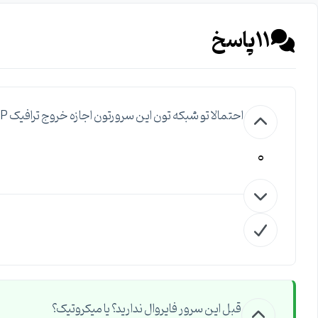
11
پاسخ
احتمالا تو شبکه تون این سرورتون اجازه خروج ترافیک HTTP رو نداره
0
قبل این سرور فایروال ندارید؟ یا میکروتیک؟