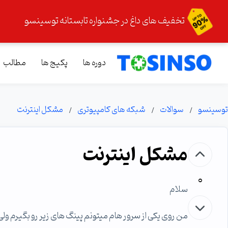
تخفیف های داغ در جشنواره تابستانه توسینسو
دوره ها
پکیج ها
مطالب
توسینسو
سوالات
شبکه های کامپیوتری
مشکل اینترنت
مشکل اینترنت
0
سلام
من روی یکی از سرور هام میتونم پینگ های زیر رو بگیرم ولی