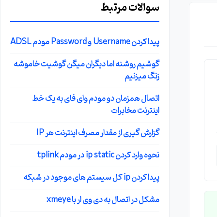
سوالات مرتبط
پیدا کردن Username و Password مودم ADSL
گوشیم روشنه اما دیگران میگن گوشیت خاموشه
زنگ میزنیم
اتصال همزمان دو مودم وای فای به یک خط
اینترنت مخابرات
گزارش گیری از مقدار مصرف اینترنت هر IP
نحوه وارد کردن ip static در مودم tplink
پیدا کردن ip کل سیستم های موجود در شبکه
مشکل در اتصال به دی وی ار با xmeye