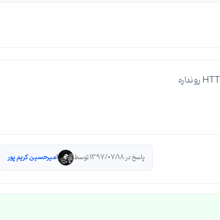
پاسخ در 1397/07/18 توسط
امیرحسین کریم پور