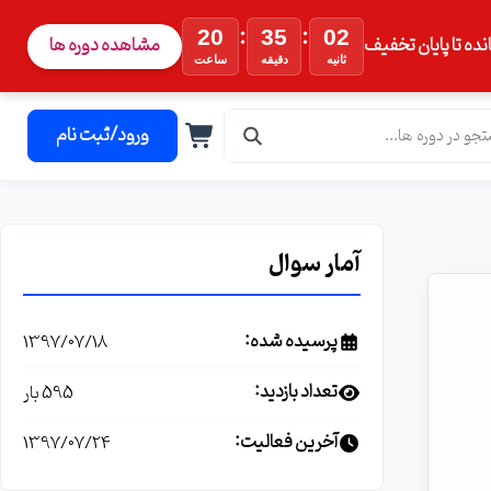
:
:
20
35
01
نده تا پایان تخفیف
مشاهده دوره ها
ثانیه
دقیقه
ساعت
ورود/ثبت نام
آمار سوال
پرسیده شده:
1397/07/18
تعداد بازدید:
595 بار
آخرین فعالیت:
1397/07/24