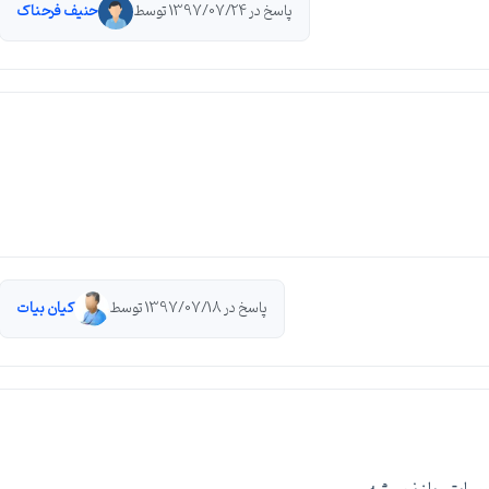
پاسخ در 1397/07/24 توسط
حنیف فرحناک
پاسخ در 1397/07/18 توسط
کیان بیات