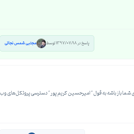
پاسخ در 1397/07/18 توسط
مجتبی شمس نجاتی
داره توی فایروال شبکه شما تنها ترافیک ping برای شما باز باشه به قول " امیرحسین کریم پور " دسترسی پروتکل‌های وب