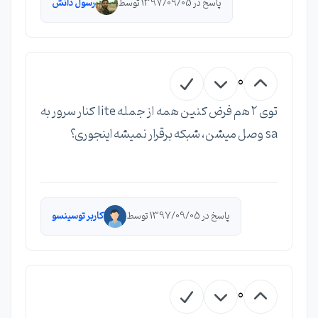
پاسخ در 1397/09/05 توسط
رسول دانش
0
توی ۲ هم فرض کنین همه از جمله lite کنار سرور به
sa وصل میشن، شبکه برقرار نمیشه اینجوری؟
پاسخ در 1397/09/05 توسط
کاربر توسینسو
0