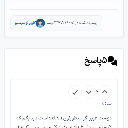
پرسیده شده در 1397/09/05 توسط
کاربر توسینسو
5
پاسخ
0
سلام
دوست عزیز اگر منظورتون sxt sa است باید بگم که
لایسنس مدل Sa 4 است و لایسنس مدل lite 3