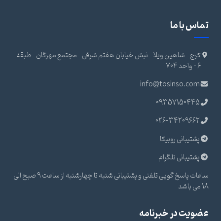
تماس با ما
کرج - شاهین ویلا - نبش خیابان هفتم شرقی - مجتمع مهرگان - طبقه
6 - واحد 704
info@tosinso.com
09357150445
026-34209662
پشتیبانی روبیکا
پشتیبانی تلگرام
ساعات پاسخ گویی تلفنی و پشتیبانی شنبه تا چهارشنبه از ساعت 9 صبح الی
18 می باشد
عضویت در خبرنامه