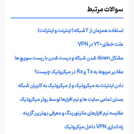
سوالات مرتبط
استفاده همزمان از 2 شبکه ( اینترنت و اینترانت)
علت خطای 720 در VPN
مشکل down شدن شبکه و درست شدن با ریست سویچ ها
مقادیر مربوط به Tx و Rx در میکروتیک چیست؟
دادن اینترنت به میکروتیک و از میکروتیک به کاربران شبکه
بستن تمامی سایت ها و نرم افزارها توسط روتر میکروتیک
مقایسه نرم افزارهای مانیتورینگ و معرفی بهترین گزینه
راه اندازی VPN داخل میکروتیک