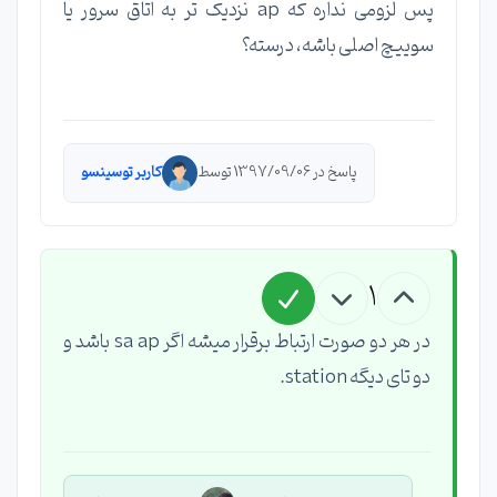
پس لزومی نداره که ap نزدیک تر به اتاق سرور یا
سوییچ اصلی باشه، درسته؟
پاسخ در 1397/09/06 توسط
کاربر توسینسو
1
در هر دو صورت ارتباط برقرار میشه اگر sa ap باشد و
دو تای دیگه station.