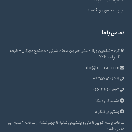
صیلات آکادمیک
ارت ، حقوق و اقتصاد
اس با ما
کرج - شاهین ویلا - نبش خیابان هفتم شرقی - مجتمع مهرگان - طبقه
6 - واحد 704
info@tosinso.com
09357150445
026-34209662
پشتیبانی روبیکا
پشتیبانی تلگرام
ساعات پاسخ گویی تلفنی و پشتیبانی شنبه تا چهارشنبه از ساعت 9 صبح الی
اشد