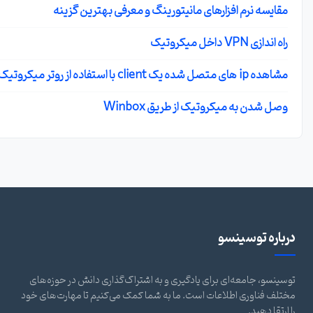
مقایسه نرم افزارهای مانیتورینگ و معرفی بهترین گزینه
راه اندازی VPN داخل میکروتیک
مشاهده ip های متصل شده یک client با استفاده از روتر میکروتیک
وصل شدن به میکروتیک از طریق Winbox
باره توسینسو
سینسو، جامعه‌ای برای یادگیری و به اشتراک‌گذاری دانش در حوزه‌های
تلف فناوری اطلاعات است. ما به شما کمک می‌کنیم تا مهارت‌های خود
 ارتقا دهید.