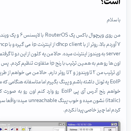
است؟
با سلام
من روی ویرچوال باکس یک RouterOS با لایسنس 6 و یک ویندوز
7 آوردم بالا، روتر از با dhcp client از اینترنت ip می گیره و با dhcp
server به ویندوز اینترنت میده. حالا من یه کلون از این دو تا گرفتم و
اون ها رو هم به همین ترتیب با رنج ip متفاوت تنظیم کردم. پس به
ای ترتیب من 2 تا ویندوز و 2 تا روتر دارم. حالا من می خواهم از طریق
EoIP یه تونل داشته باشم و پینگ بگیرم اما متاسفانه هنگامی که می
خواهم رنج آدرس آی پی EoIP رو وارد کنم اون رو به صورت کج
(italic) نشون میده و خوب پینگ unreachable میده؛ واقعا سرچ
کردم اما چیز خاصی پیدا نکردم.