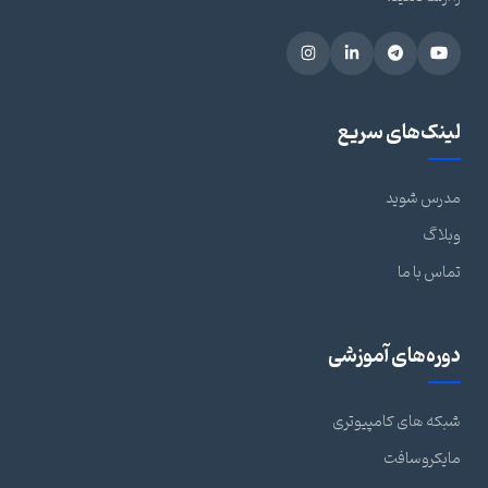
نک‌های سریع
رس شوید
لاگ
اس با ما
ره‌های آموزشی
که های کامپیوتری
یکروسافت