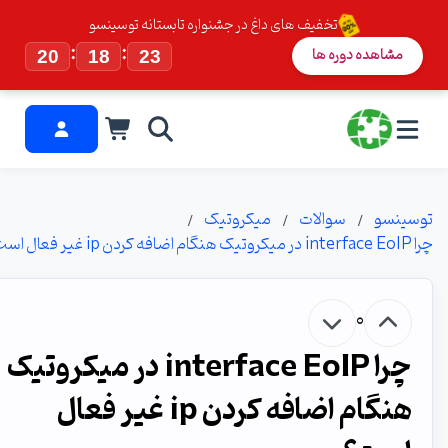
تخفیف های داغ در جشنواره تابستانه توسینسو
:
:
مشاهده دوره ها
20
18
22
ینسو
سوالات
میکروتیک
ل است؟
0
چرا interface EoIP در میکروتیک
هنگام اضافه کردن ip غیر فعال