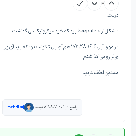
0
درسته
مشکل از keepalive بود که خود میکروتیک می گذاشت
در مورد آپی 172.28.16.6 هم آی پی کلاینت بود که باید آی پی
روتر رو می گذاشتم
ممنون لطف کردید
پاسخ در 1398/02/09 توسط
mehdi mj