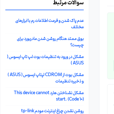
سوالات مرتبط
عدم پاک شدن و فرمت اطلاعات رم با ابزارهای
مختلف
بوق ممتد هنگام روشن شدن مادربورد برای
چیست؟
مشکل در ورود به تنظیمات بوت لپ تاپ ایسوس (
ASUS )
مشکل بوت از CDROM لپتاپ ایسوس ( ASUS )
و ذخیره تنظیمات
مشکل نشناختن هارد This device cannot
هر ۲۴
start. (Code 10)
روشن نشدن چراغ اینترنت مودم tp-link