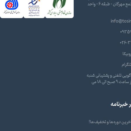
شرقی - مجتمع مهرگان - طبقه 6 - واحد
info@tosi
0935
026-3
وبیکا
لگرام
ویی تلفنی و پشتیبانی شنبه
تا چهارشنبه از ساعت 9 صبح الی 18 می
خبرنامه
 آخرین دوره‌ها و تخفیف‌ها!