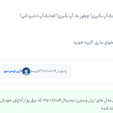
ید بک آپ بگیری؟ چطور بک آپ بگیری؟ کجا بک آپ ذخیره کنی؟
خوای بذاری، گزینه خوبیه
پاسخ در 1398/08/04 توسط
کاربر توسینسو
چون قرار روشن بمونه بهتره از nas استفاده کنید. مثل مدل های ارزان وسترن دیجیتال my cloud که برق رو از آداپتور خودش
ته شده