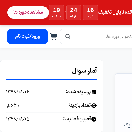
:
:
19
24
15
نده تا پایان تخفیف
مشاهده دوره ها
ثانیه
دقیقه
ساعت
ورود/ثبت نام
آمار سوال
پرسیده شده:
1398/08/04
تعداد بازدید:
659 بار
آخرین فعالیت:
1398/08/05
شه وصل باشه و یک پایگاه داده که هر 24 ساعت یک