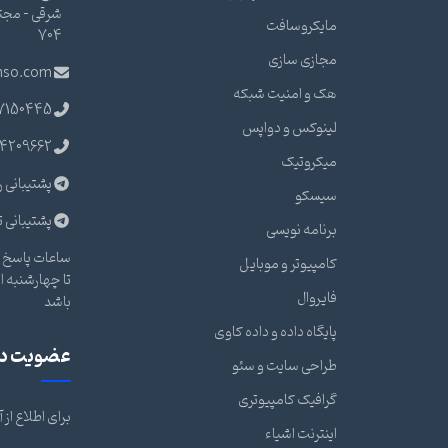
مایکروسافت
704
مجازی سازی
nso.com
هک و امنیت شبکه
7150445
لینوکس و دواپس
4209662
میکروتیک
پشتیبانی ر
سیسکو
پشتیبانی ت
برنامه نویسی
ساعات پاسخ گ
کامپیوتر و موبایل
فایروال
باشد
پایگاه داده و داده کاوی
عضویت در 
طراحی سایت و سئو
گرافیک کامپیوتری
برای اطلاع از
اینترنت اشیاء