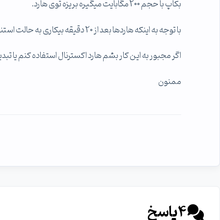
بکاپ با حجم 200 مگابایت میگیره بریزه توی هارد.
با توجه به اینکه هاردها بعد از 20 دقیقه بیکاری به حالت استندبای میرن به نظرتون در دراز مدت یا حتی کوتاه مدت این کار درست هست؟
اگر مجبور به این کار بشم هارد اکسترنال استفاده کنم یا تبدیل ساتا به usb بگیرم و یک 
ممنون
4
پاسخ