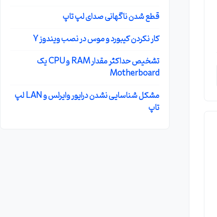
قطع شدن ناگهانی صدای لپ تاپ
کار نکردن کیبورد و موس در نصب ویندوز 7
تشخیص حداکثر مقدار RAM و CPU یک
Motherboard
مشکل شناسایی نشدن درایور وایرلس و LAN لپ
تاپ