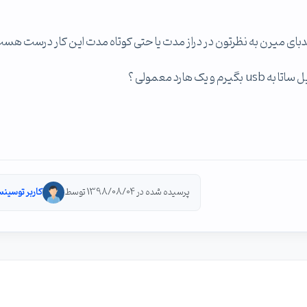
هارد معمولی ؟
پرسیده شده در 1398/08/04 توسط
کاربر توسینس