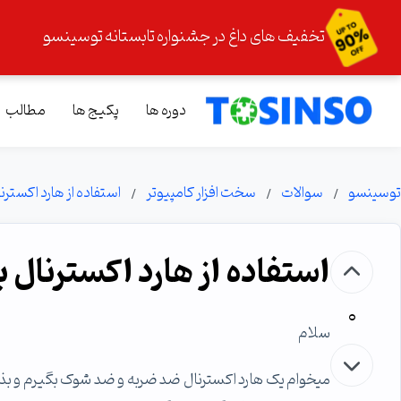
تخفیف های داغ در جشنواره تابستانه توسینسو
دوره ها
پکیج ها
مطالب
توسینسو
سوالات
سخت افزار کامپیوتر
استفاده از هارد اکسترن
استفاده از هارد اکسترنال ب
0
سلام