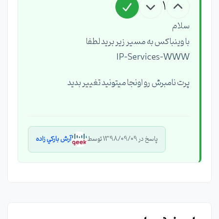
1
سلام
با وينباكس به مسير زير بريد لطفا
IP-Services-WWW
پرت نامبرش رو اونجا ميتونيد تغيير بديد
پاسخ در 1398/09/09 توسط
آرش باركي زاده