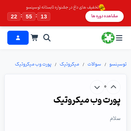
تخفیف های داغ در جشنواره تابستانه توسینسو
:
:
مشاهده دوره ها
22
55
13
توسینسو
سوالات
میکروتیک
پورت وب میکروتیک
0
پورت وب میکروتیک
سلام