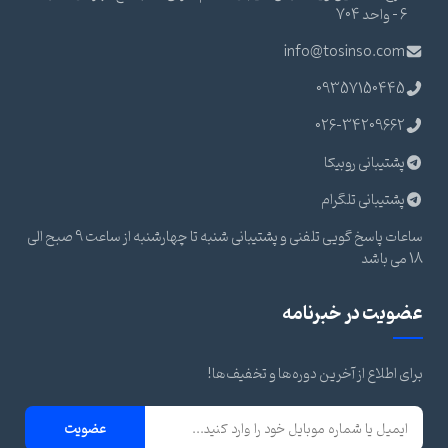
6 - واحد 704
info@tosinso.com
09357150445
026-34209662
پشتیبانی روبیکا
پشتیبانی تلگرام
ساعات پاسخ گویی تلفنی و پشتیبانی شنبه تا چهارشنبه از ساعت 9 صبح الی
18 می باشد
عضویت در خبرنامه
برای اطلاع از آخرین دوره‌ها و تخفیف‌ها!
عضویت