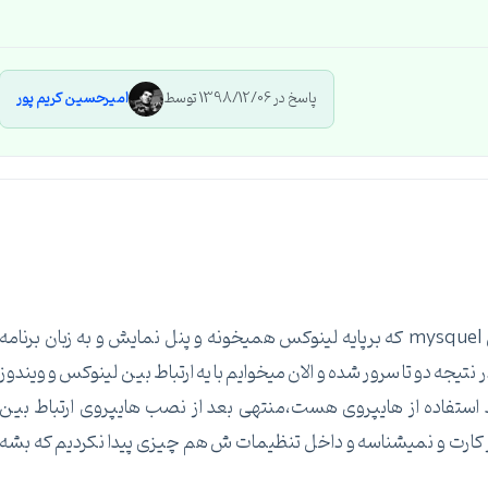
پاسخ در 1398/12/06 توسط
امیرحسین کریم پور
ما اومدیم یه پنل ویپ نوشتیم که دیتابیس و از جدول mysquel که برپایه لینوکس همیخونه و پنل نمایش و به زبان برنامه
شتیم که در نتیجه دو تا سرور شده و الان میخوایم با یه ارتباط بین لینوکس و ویندوز
 استفاده از هایپروی هست،منتهی بعد از نصب هایپروی ارتباط بین
نرم افزار کارت و نمیشناسه و داخل تنظیمات ش هم چیزی پیدا نکردیم که بشه