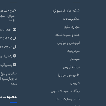
شبکه های کامپیوتری
کرج - شاهین
مایکروسافت
704
مجازی سازی
nso.com
هک و امنیت شبکه
7150445
لینوکس و دواپس
4209662
میکروتیک
پشتیبانی ر
سیسکو
پشتیبانی ت
برنامه نویسی
ساعات پاسخ گ
کامپیوتر و موبایل
فایروال
باشد
پایگاه داده و داده کاوی
عضویت در 
طراحی سایت و سئو