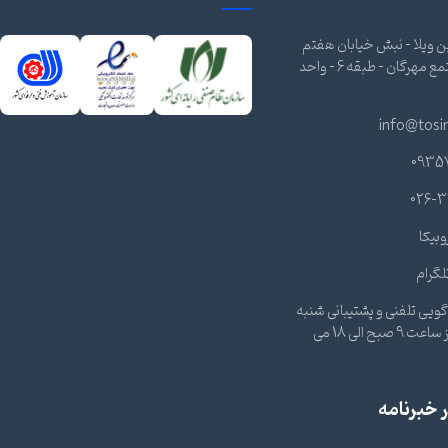
 ویلا - نبش خیابان هفتم
شرقی - مجتمع مهرگان - طبقه 6 - واحد
info@tosi
0935
026-3
وبیکا
لگرام
ویی تلفنی و پشتیبانی شنبه
تا چهارشنبه از ساعت 9 صبح الی 18 می
خبرنامه