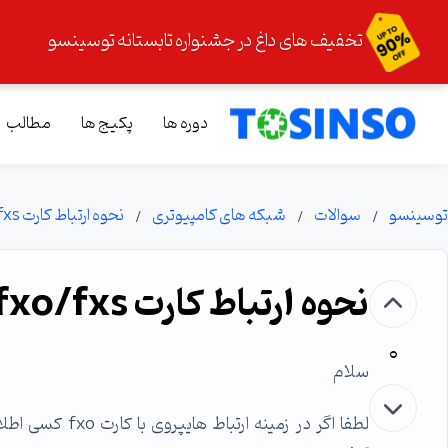
تخفیف های داغ در جشنواره تابستانه توسینسو
دوره ها
پکیج ها
مطالب
توسینسو
سوالات
شبکه های کامپیوتری
نحوه ارتباط کارت fxo/fxs با هایپروی
نحوه ارتباط کارت fxo/fxs با هایپروی
0
سلام
لطفا اگر در زمین