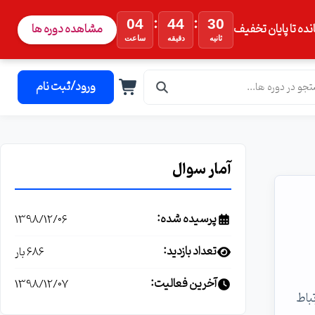
:
:
04
44
29
نده تا پایان تخفیف
مشاهده دوره ها
ثانیه
دقیقه
ساعت
ورود/ثبت نام
آمار سوال
پرسیده شده:
1398/12/06
تعداد بازدید:
686 بار
آخرین فعالیت:
1398/12/07
ارتباط