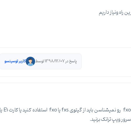
 راه ونیاز داریم
پاسخ در 1398/12/07 توسط
کاربر توسینسو
ولی نرم افزار هایی مثل hyper-v و esxi کارت fxs و fxo رو نمیشناسن باید از گیتوی fxs یا fxo استفاده کنید یا کا